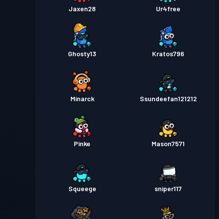
Jaxen28
Ur4free
Ghosty13
Kratos796
Minarck
Ssundeefan121212
Pinke
Mason7571
Squeege
sniper117