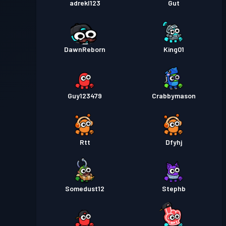
adrekl123
Gut
DawnReborn
King01
Guy123479
Crabbymason
Rtt
Dfyhj
Somedust12
Stephb