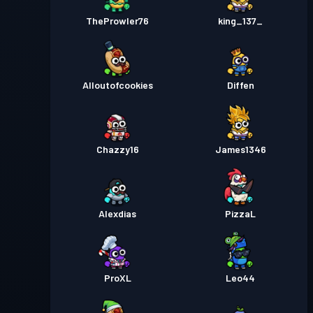
TheProwler76
king_137_
Alloutofcookies
Diffen
Chazzy16
James1346
Alexdias
PizzaL
ProXL
Leo44