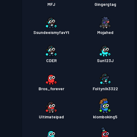
MFJ
Gingergtag
SsundeeismyfavYt
Mojahed
CDER
Sun123J
Bros_forever
FoltynIk3322
Ultimateipad
klomboking5