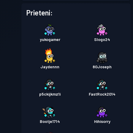
Prieteni:
yukogamer
Slogo24
Jaydennn
80Joseph
p5ckijkmz1i
FastRock2014
Bootje1714
Hihisorry