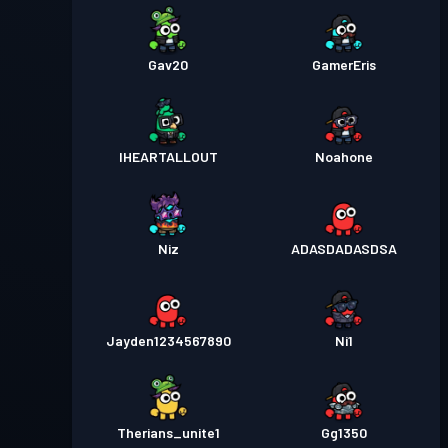
Gav20
GamerEris
IHEARTALLOUT
Noahone
Niz
ADASDADASDSA
Jayden1234567890
Ni1
Therians_unite1
Gg1350