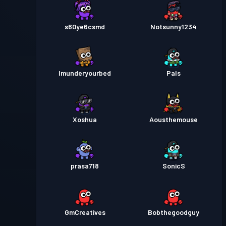
s60ye6csmd
Notsunny1234
Imunderyourbed
Pals
Xoshua
Aousthemouse
prasa718
SonicS
GmCreatives
Bobthegoodguy