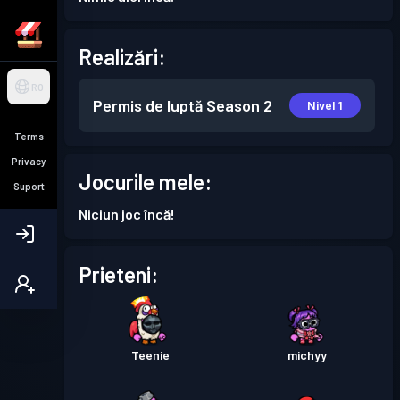
Realizări:
RO
Permis de luptă
Season 2
Nivel 1
Terms
Privacy
Jocurile mele:
Suport
Niciun joc încă!
Prieteni:
Teenie
michyy