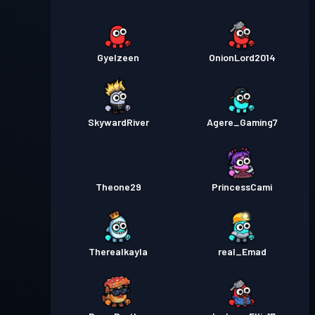
Gyelzeen
OnionLord2014
SkywardRiver
Agere_Gaming7
Theone29
PrincessCami
Therealkayla
real_Emad