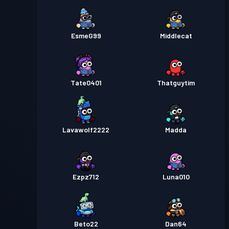
EsmeG99
Middlecat
Tate0401
Thatguytim
Lavawolf2222
Madda
Ezpz712
Luna010
Beto22
Dan64