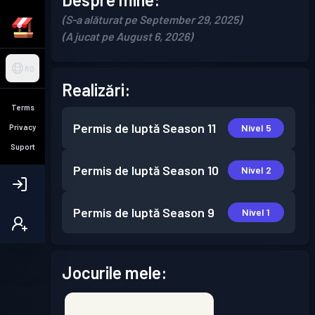
(S-a alăturat pe September 29, 2025)
(A jucat pe August 6, 2026)
RO
Realizări:
Terms
Permis de luptă
Season 11
Nivel 5
Privacy
Suport
Permis de luptă
Season 10
Nivel 2
Permis de luptă
Season 9
Nivel 1
Jocurile mele: