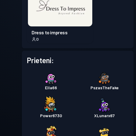
Dress to impress
0
Prieteni:
Ella66
PszasTheFake
Power6730
XLunarx67