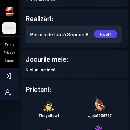
Realizări:
RO
Permis de luptă
Season 9
Nivel 1
Terms
Privacy
Jocurile mele:
Suport
Niciun joc încă!
Prieteni:
Theyellow1
Jjojo1236767