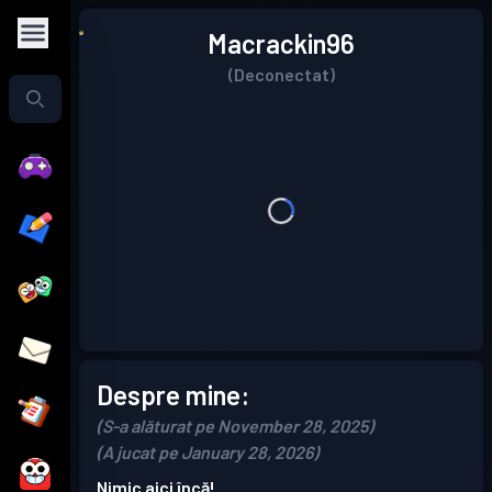
Macrackin96
(Deconectat)
Despre mine:
(S-a alăturat pe November 28, 2025)
(A jucat pe January 28, 2026)
Nimic aici încă!