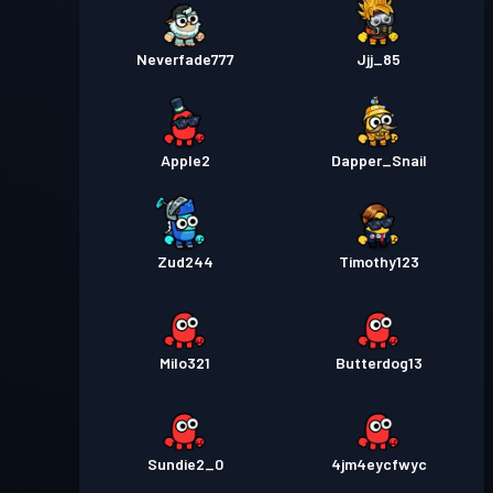
Neverfade777
Jjj_85
Apple2
Dapper_Snail
Zud244
Timothy123
Milo321
Butterdog13
Sundie2_0
4jm4eycfwyc