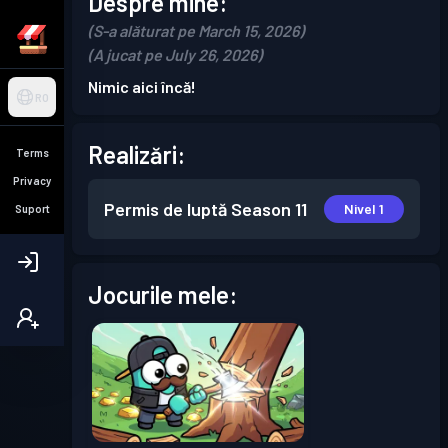
Despre mine:
(S-a alăturat pe March 15, 2026)
(A jucat pe July 26, 2026)
Nimic aici încă!
RO
Realizări:
Terms
Privacy
Permis de luptă
Season 11
Nivel 1
Suport
Jocurile mele: