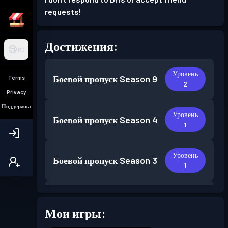
requests!
Достижения:
RU
Уровень
Боевой пропуск
Season 9
Terms
2
Privacy
Поддержка
Уровень
Боевой пропуск
Season 4
1
Уровень
Боевой пропуск
Season 3
1
Уровень
Боевой пропуск
Season 2
1
Мои игры: