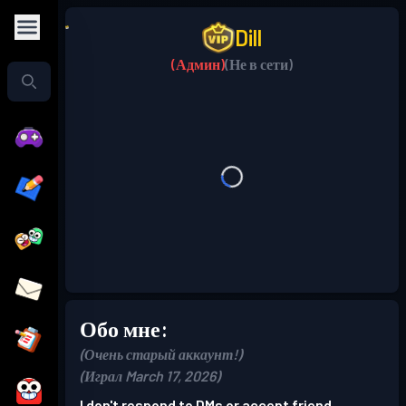
Dill
(Админ)
(Не в сети)
Обо мне:
(Очень старый аккаунт!)
(Играл March 17, 2026)
I don't respond to DMs or accept friend