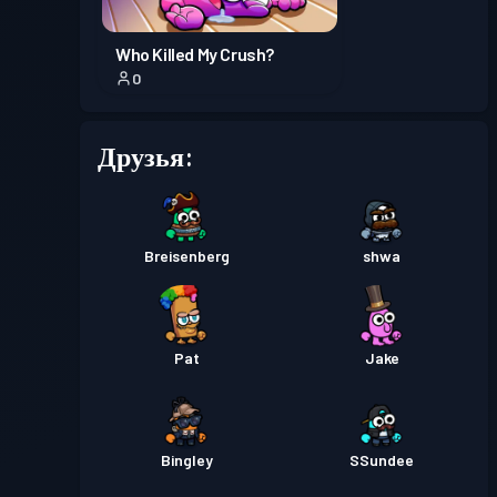
Who Killed My Crush?
0
Друзья:
Breisenberg
shwa
Pat
Jake
Bingley
SSundee