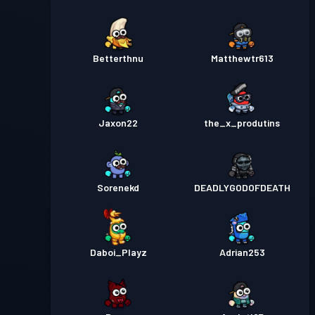
Betterthnu
Matthewtr613
Jaxon22
the_x_produtins
Sorenekd
DEADLYGODOFDEATH
Daboi_Playz
Adrian253