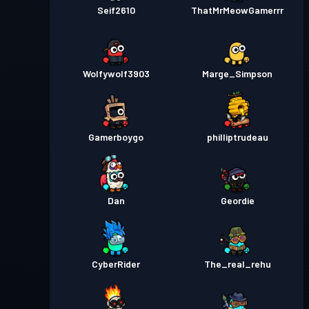
Seif2610
ThatMrMeowGamerrr
Wolfywolf3903
Marge_Simpson
Gamerboygo
philliptrudeau
Dan
Geordie
CyberRider
The_real_rehu