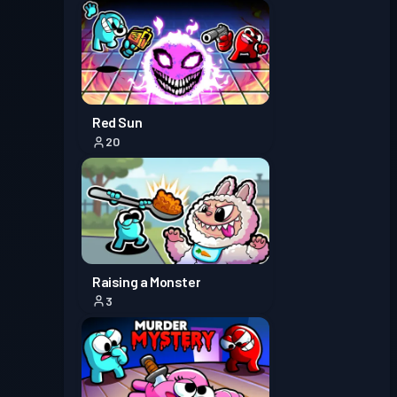
Уровень
Боевой пропуск
Season 1
1
Red Sun
20
Raising a Monster
3