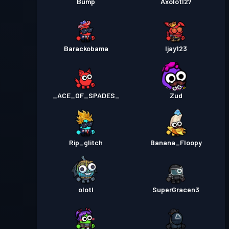
Bump
Axolotl27
Barackobama
Ijay123
_ACE_OF_SPADES_
Zud
Rip_glitch
Banana_Floopy
olotl
SuperGracen3