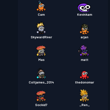
Cam
Kevinkam
SkywardRiver
arjan
Mas
matt
Coltjames_2014
thedonomar
Sockid7
_Ren_