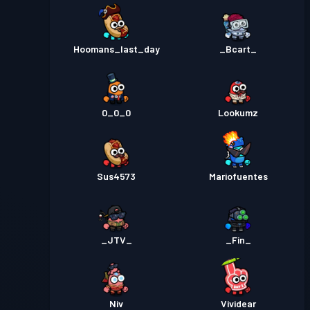
Hoomans_last_day
_Bcart_
0_0_0
Lookumz
Sus4573
Mariofuentes
_JTV_
_Fin_
Niv
Vividear