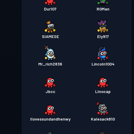
Dur107
R0Man
SIAMESE
Ely917
Mr_rich2836
Lincoln1004
Jbcc
Llnocap
Ilovessundandhenwy
Kalesack810