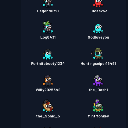
Legend0721
Lucas253
Log6431
Godluveyou
Fortnitebooty1234
Huntingsniper18461
Willy2025549
the_Dash1
the_Sonic_5
MintMonkey