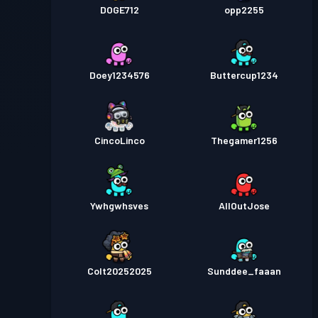
DOGE712
opp2255
Doey1234576
Buttercup1234
CincoLinco
Thegamer1256
Ywhgwhsves
AllOutJose
Colt20252025
Sunddee_faaan