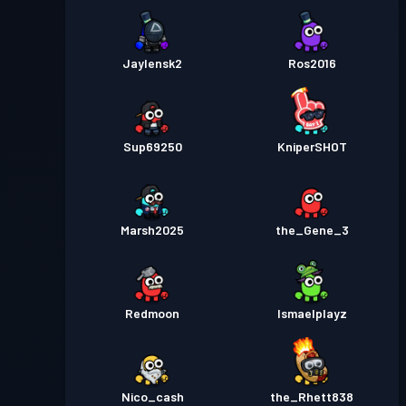
Jaylensk2
Ros2016
Sup69250
KniperSHOT
Marsh2025
the_Gene_3
Redmoon
Ismaelplayz
Nico_cash
the_Rhett838