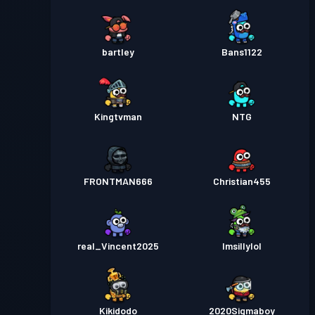
bartley
Bans1122
Kingtvman
NTG
FRONTMAN666
Christian455
real_Vincent2025
Imsillylol
Kikidodo
2020Sigmaboy