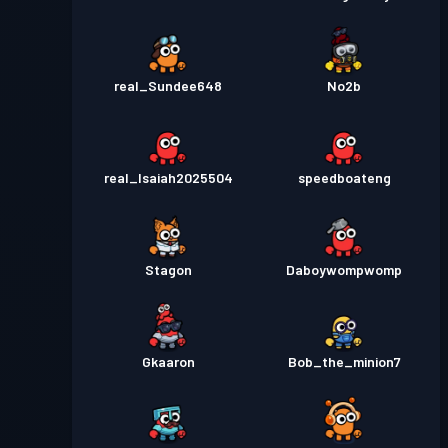
real_Sundee648
No2b
real_Isaiah2025504
speedboateng
Stagon
Daboywompwomp
Gkaaron
Bob_the_minion7