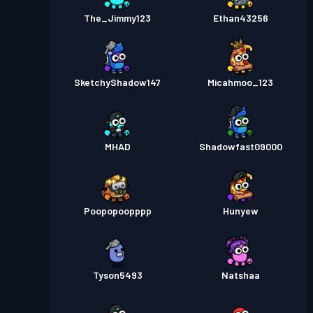
The_Jimmy123
Ethan43256
SketchyShadow147
Micahmoo_123
MHAD
Shadowfast09000
Poopopoopppp
Hunyew
Tyson5493
Natshaa