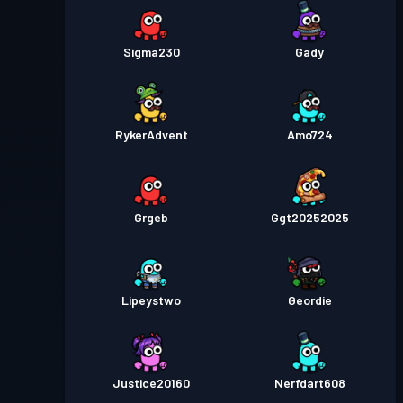
Sigma230
Gady
RykerAdvent
Amo724
Grgeb
Ggt20252025
Lipeystwo
Geordie
Justice20160
Nerfdart608