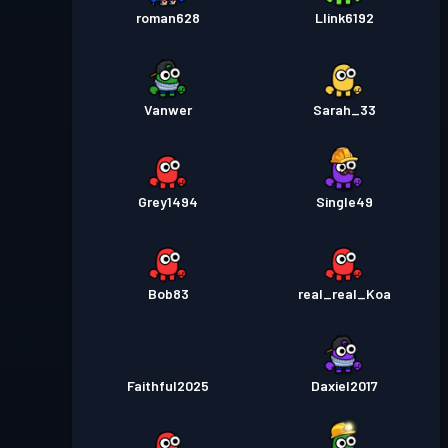
roman628
Llink6192
Vanwer
Sarah_33
Grey1494
Single49
Bob83
real_real_Koa
Faithful2025
Daxiel2017