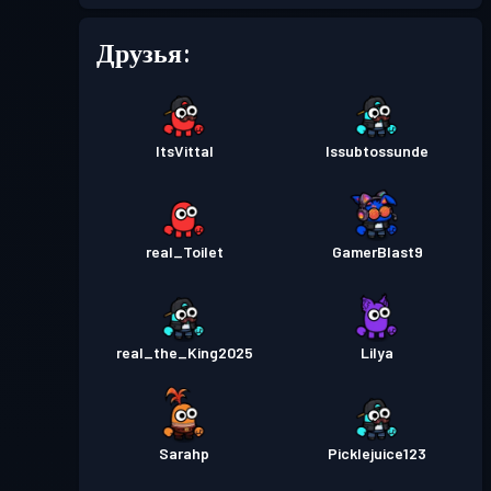
Боевой пропуск
Season 5
3
Друзья:
Премиум боевой пропуск
Уровень
14
Season 4
ItsVittal
Issubtossunde
Премиум боевой пропуск
Уровень
30
Season 3
real_Toilet
GamerBlast9
real_the_King2025
Lilya
Sarahp
Picklejuice123