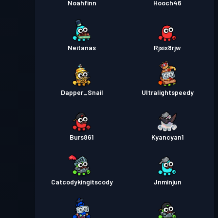
Noahfinn
Hooch46
Neitanas
Rjsix8rjw
Dapper_Snail
Ultralightspeedy
Burs861
Kyancyan1
Catcodykingitscody
Jnminjun