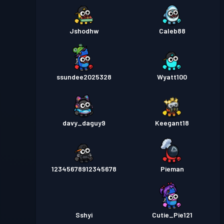
Jshodhw
Caleb88
ssundee2025328
Wyatt100
davy_daguy9
Keegant18
12345678912345678
Pieman
Sshyi
Cutie_Pie121