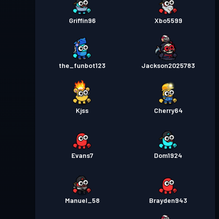
Griffin96
Xbo5599
the_funbot123
Jackson2025783
Kjss
Cherry64
Evans7
Dom1924
Manuel_58
Brayden943