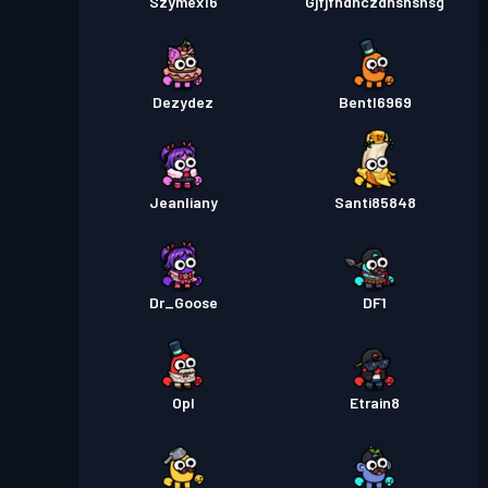
Szymex16
Gjfjfhdhczdhshshsg
Dezydez
Bentl6969
Jeanliany
Santi85848
Dr_Goose
DF1
Opl
Etrain8