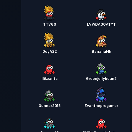
TTVGG
LVWDAGOATYT
Guy422
BananaMk
Ilikeants
Greenjellybean2
Gunnar2016
Evantheprogamer