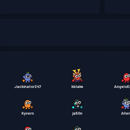
Jackinator247
kblake
AngeloE
Kyvern
ja50n
Alle