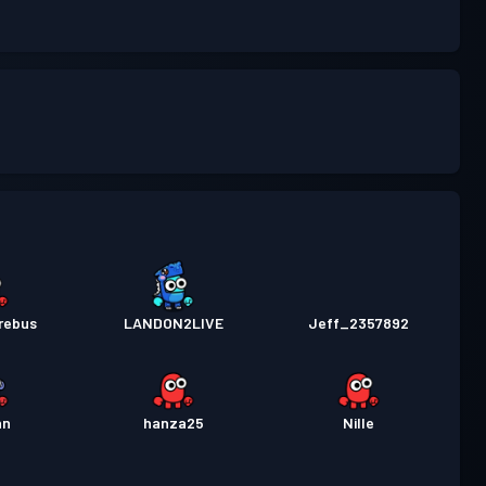
rebus
LANDON2LIVE
Jeff_2357892
nn
hanza25
Nille