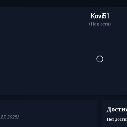
Kovi51
(Не в сети)
Дости
27, 2025)
Нет дости