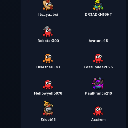
Its_ya_boi
DR3ADKN1GHT
Bobstar300
Avatar_45
TINAtheBEST
Eessundee2025
Mellowyello876
PaulFranco219
Ericbb16
Assirem