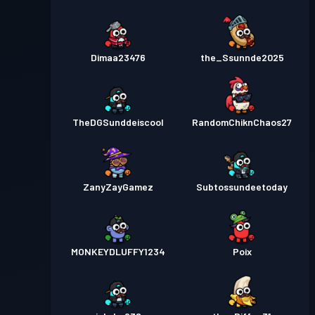
Dimaa23476
the_Ssunnde2025
TheDGSunddeiscool
RandomChiknChaos27
ZanyZayGamez
Subtossundeetoday
MONKEYDLUFFY1234
Poix