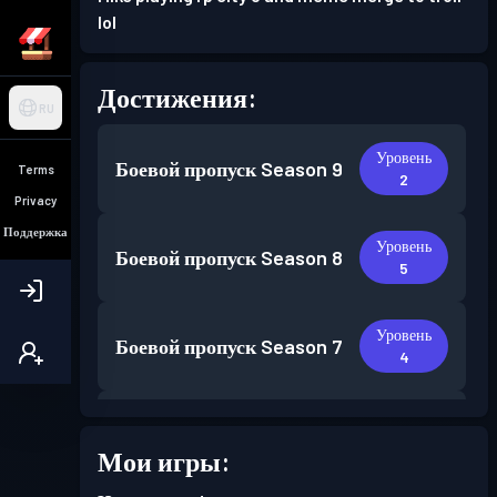
lol
Достижения:
RU
Уровень
Боевой пропуск
Season 9
Terms
2
Privacy
Поддержка
Уровень
Боевой пропуск
Season 8
5
Уровень
Боевой пропуск
Season 7
4
Уровень
Боевой пропуск
Season 6
5
Мои игры: