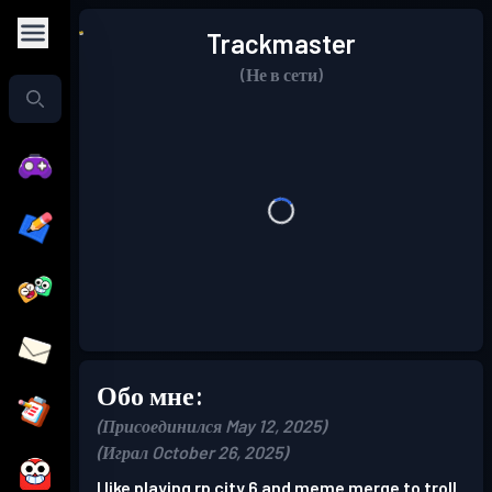
Trackmaster
(Не в сети)
Обо мне:
(Присоединился May 12, 2025)
(Играл October 26, 2025)
I like playing rp city 6 and meme merge to troll