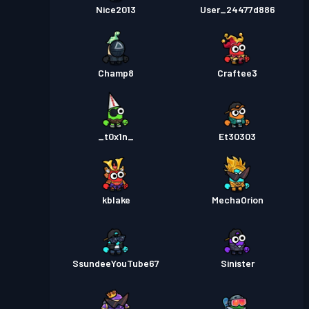
Nice2013
User_24477d886
Champ8
Craftee3
_t0x1n_
Et30303
kblake
MechaOrion
SsundeeYouTube67
Sinister