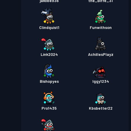
jakobe936
the_Biffe_31
Clindquist1
Funwithson
Link2024
AchillesPlayz
Bishopyes
Iggy1234
Pro1435
Kbsbetter22