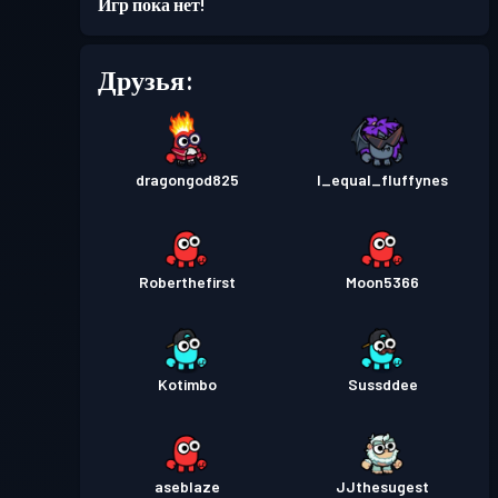
Игр пока нет!
Уровень
Боевой пропуск
Season 5
10
Друзья:
dragongod825
I_equal_fluffynes
Roberthefirst
Moon5366
Kotimbo
Sussddee
aseblaze
JJthesugest