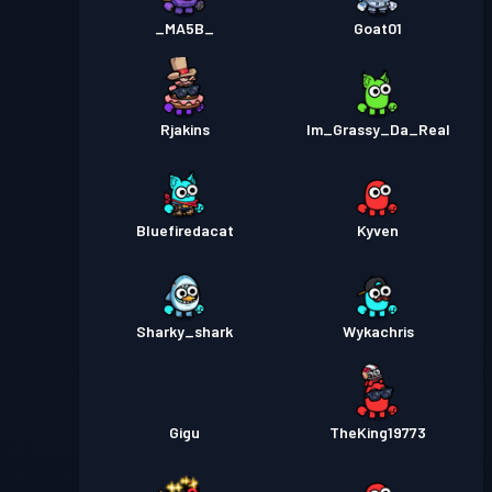
_MA5B_
Goat01
Rjakins
Im_Grassy_Da_Real
Bluefiredacat
Kyven
Sharky_shark
Wykachris
Gigu
TheKing19773