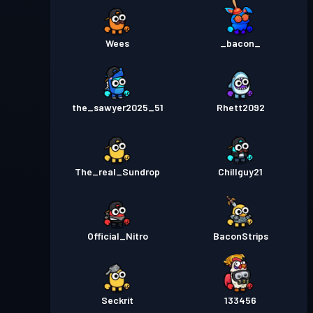
Wees
_bacon_
the_sawyer2025_51
Rhett2092
The_real_Sundrop
Chillguy21
Official_Nitro
BaconStrips
Seckrit
133456