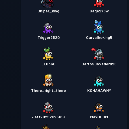
Sniper_king
Gage278w
Trigger2520
Carvalhoking5
LLu360
DarthSubVader826
There_right_there
KOHAHAWHY
Jeff20252025189
MaxDOOM