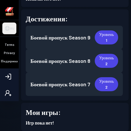
Достижения:
RU
Уровень
Боевой пропуск
Season 9
1
Terms
Privacy
Уровень
Боевой пропуск
Season 8
Поддержка
2
Уровень
Боевой пропуск
Season 7
2
Мои игры:
Игр пока нет!