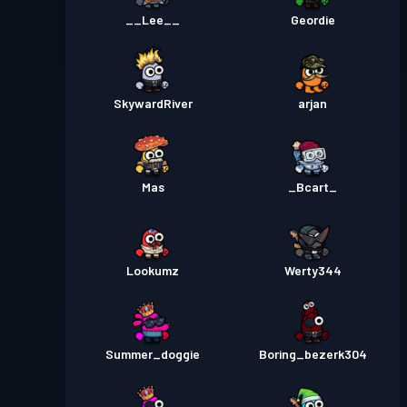
__Lee__
Geordie
SkywardRiver
arjan
Mas
_Bcart_
Lookumz
Werty344
Summer_doggie
Boring_bezerk304