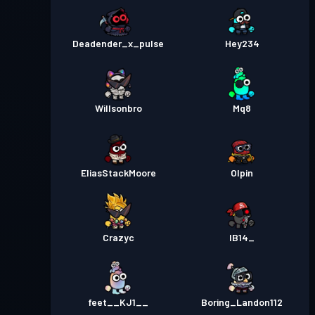
Deadender_x_pulse
Hey234
Willsonbro
Mq8
EliasStackMoore
Olpin
Crazyc
IB14_
feet__KJ1__
Boring_Landon112