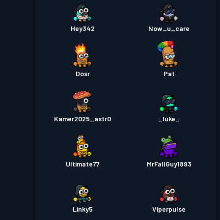
Hey342
Now_u_care
Dosr
Pat
Kamer2025_astr0
_luke_
Ultimate77
MrFallGuy1893
Linky5
Viperpulse