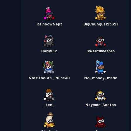
RainbowNept
BigChungus123321
Carly152
Sweetlimesbro
NateTheGr8_Pulse30
No_money_made
_ten_
Neymar_Santos