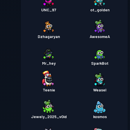
UNC_97
ot_golden
Dzhagaryan
AwesomeA
Mr_hey
SparkBot
Teenie
Weasel
Jewely_2025_v0id
kosmos