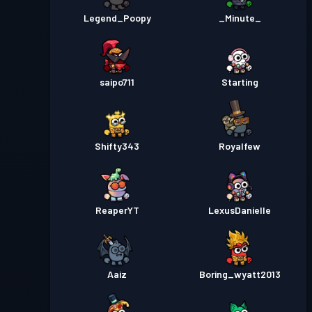
Legend_Poopy
_Minute_
saipo711
Starting
Shifty343
Royalfew
ReaperYT
LexusDanielle
Aaiz
Boring_wyatt2013