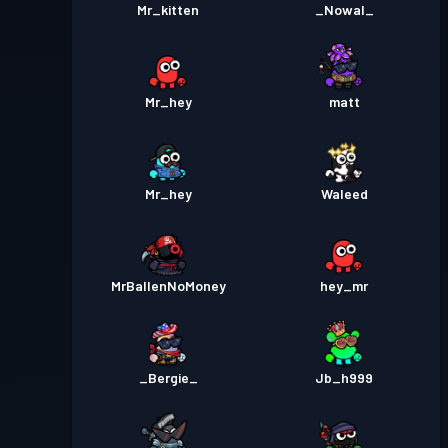
Mr_kitten
_Nowal_
Mr_hey
matt
Mr_hey
Waleed
MrBallenNoMoney
hey_mr
_Bergie_
Jb_h999