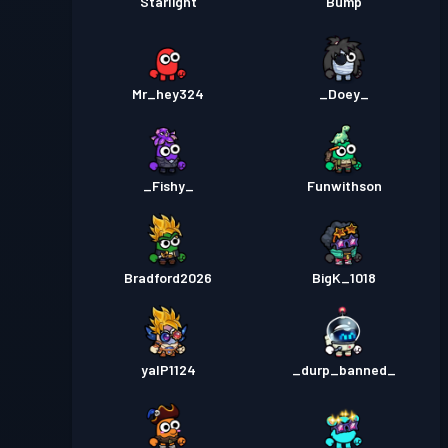
Starlight
Bump
Mr_hey324
_Doey_
_Fishy_
Funwithson
Bradford2026
BigK_1018
yalP1124
_durp_banned_