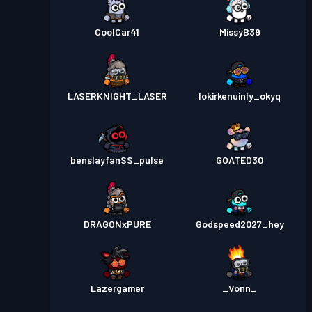
CoolCar41
MissyB39
LASERKNIGHT_LASER
lokirkenuinly_okyq
benslayfanSS_pulse
GOATED30
DRAGONxPURE
Godspeed2027_hey
Lazergamer
_Vonn_