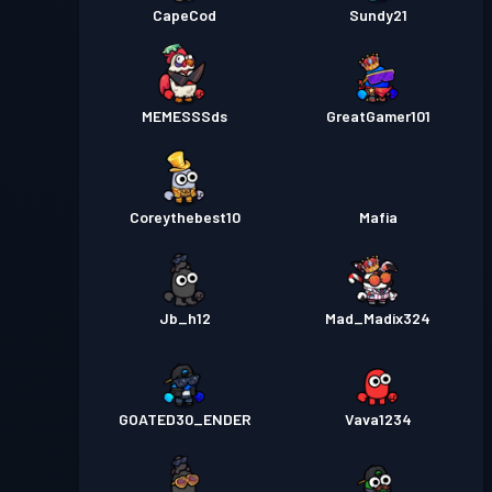
CapeCod
Sundy21
MEMESSSds
GreatGamer101
Coreythebest10
Mafia
Jb_h12
Mad_Madix324
GOATED30_ENDER
Vava1234