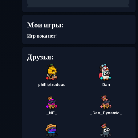
Уровень
Боевой пропуск
Season 8
23
Мои игры:
Игр пока нет!
Друзья:
philliptrudeau
Dan
_NF_
_Geo_Dynamic_