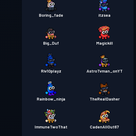
Boring_fade
itzsea
Big_Duf
Magickill
Riv10playz
AstroTvman_onYT
Rainbow_ninja
TheRealDasher
ImmuneTwoThat
CadenAllOut67