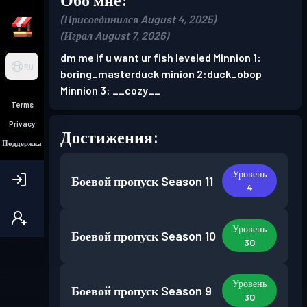
(Присоединился August 4, 2025)
(Играл August 7, 2026)
dm me if u want ur fish leveled Minnion 1:
RU
boring_masterduck minion 2:duck_obop
Minnion 3: __cozy__
Terms
Privacy
Достижения:
Поддержка
Уровень
Боевой пропуск
Season 11
4
Уровень
Боевой пропуск
Season 10
30
Уровень
Боевой пропуск
Season 9
30