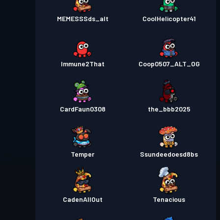
MEMESSSds_alt
CoolHelicopter41
Immune2That
Coop0507_ALT_OG
CardFaun0308
the_bbb2025
Temper
Ssundeedoesd8bs
CadenAllOut
Tenacious