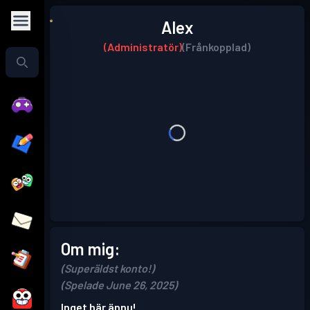
Alex
(Administratör)
(Frånkopplad)
Om mig:
(Superäldst konto!)
(Spelade June 26, 2025)
Inget här ännu!