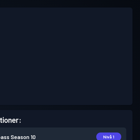
tioner:
pass
Season 10
Nivå 1