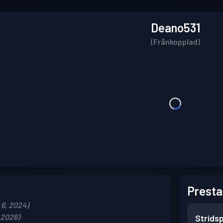
Deano531
(Frånkopplad)
Presta
6, 2024)
 2026)
Strids