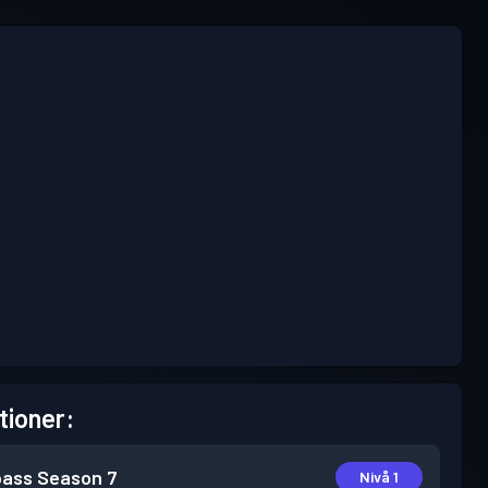
tioner:
pass
Season 7
Nivå 1