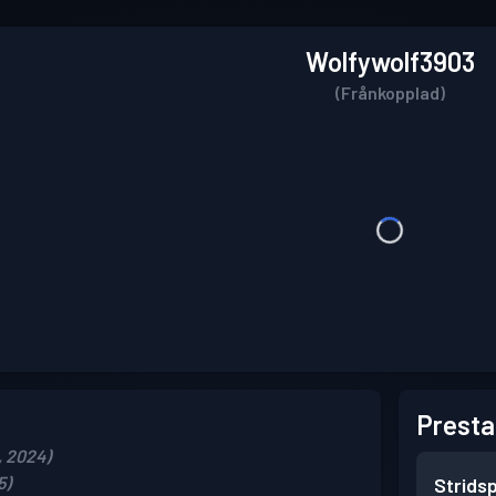
Wolfywolf3903
(Frånkopplad)
Presta
, 2024)
5)
Strids