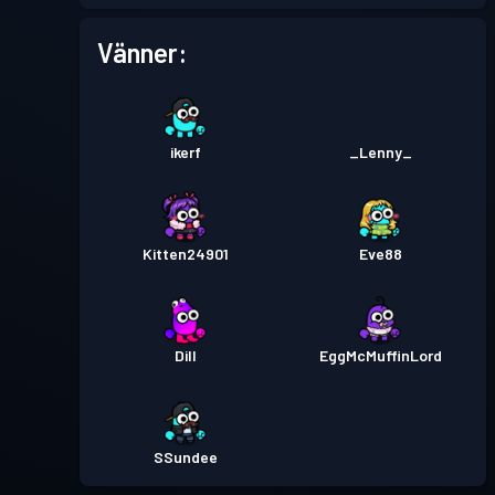
Vänner:
ikerf
_Lenny_
Kitten24901
Eve88
Dill
EggMcMuffinLord
SSundee