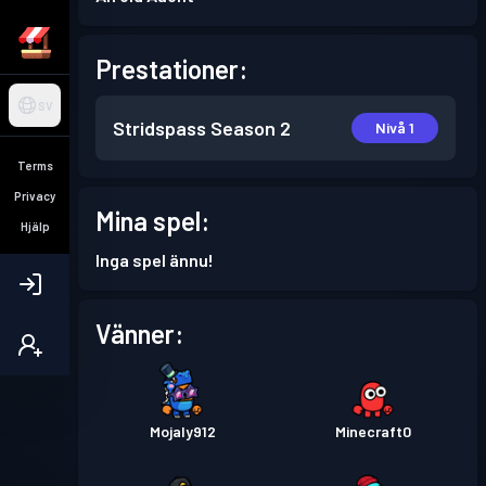
Prestationer:
SV
Stridspass
Season 2
Nivå 1
Terms
Privacy
Mina spel:
Hjälp
Inga spel ännu!
Vänner:
Mojaly912
Minecraft0