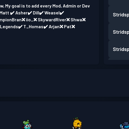
w, My goal is to add every Mod, Admin or Dev
att ✔️ Asher✔️ Dill✔️ Weasel✔️
Strids
hampionBran❌ iio_❌ SkywardRiver❌ Shwa❌
_Legends✔️ T_Homas✔️ Arjan❌ Pat❌
Strids
Strids
Strids
Strids
Strids