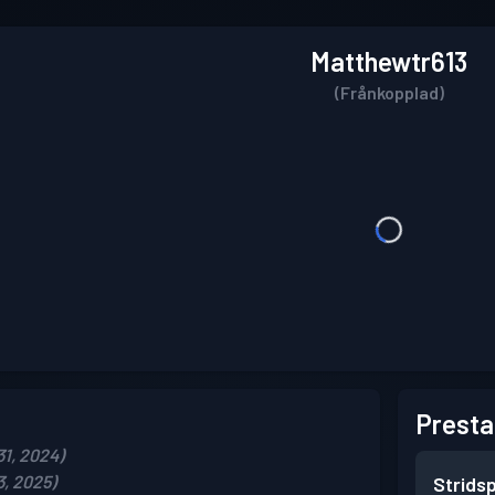
Matthewtr613
(Frånkopplad)
Presta
1, 2024)
, 2025)
Strids