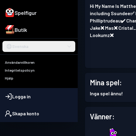
Hi My Name Is Matthe
Spelfigur
including Ssundee✅ M
Philliptrudeau✔️ C
Jake❌ Mas❌ Cristal
Butik
Lookumz❌
Svenska
Användarvillkoren
Integritetspolicyn
Hjälp
Mina spel:
Inga spel ännu!
Logga in
Skapa konto
Vänner: