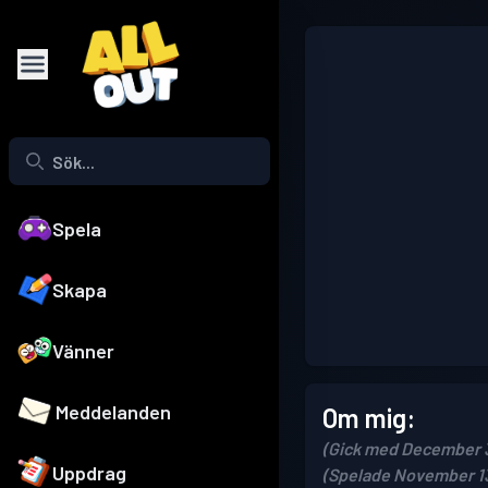
Spela
Skapa
Vänner
Meddelanden
Om mig:
(Gick med December 3
Uppdrag
(Spelade November 13