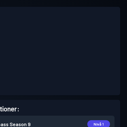
tioner:
pass
Season 9
Nivå 1