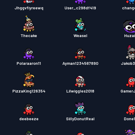
Jhggvfiyreewq
User_c298df419
chang
Thecake
Weasel
Huza
Polaraaron11
Ayman1234567890
Jakob
PizzaKing126354
Lilwiggles2018
Gamer
deebeeze
SillyDonutReal
Done