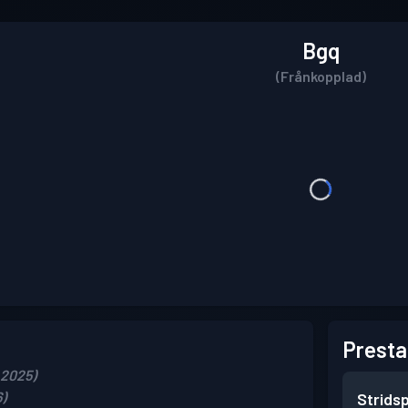
Bgq
(Frånkopplad)
Presta
 2025)
6)
Strids