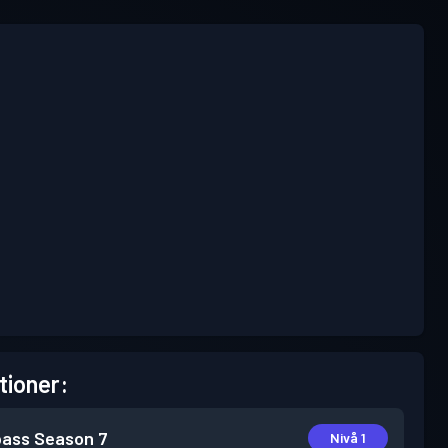
tioner:
pass
Season 7
Nivå 1