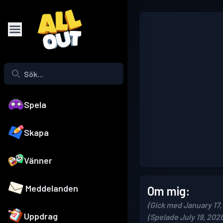
Spela
Skapa
Vänner
Meddelanden
Om mig:
(Gick med January 17,
Uppdrag
(Spelade July 19, 202