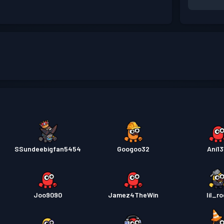
SSundeebigfan5454
Googoo32
Ani13
Joo9090
Jamez4TheWin
lil_r