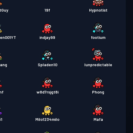
tGuy
19f
Hypnotist
men001YT
indjay99
footium
sang
Spladen10
Iunpredictable
nf
w8d7rsjgt8i
Phong
51
Milo1234milo
Mafa