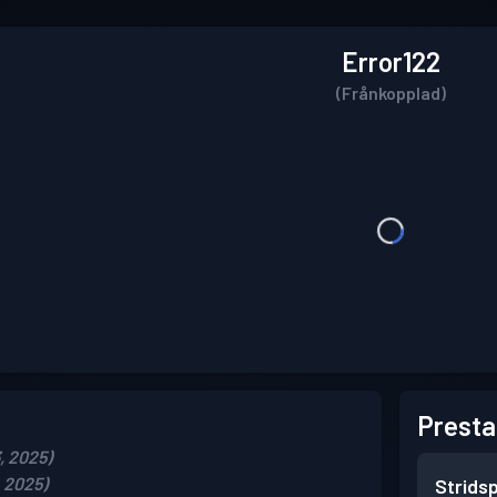
Error122
(Frånkopplad)
Presta
, 2025)
 2025)
Strids