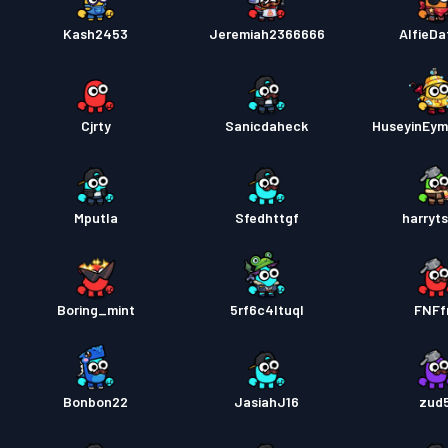
Kash2453
Jeremiah2366666
AlfieDa
Cjrty
Sanicdaheck
HuseyinEy
Mputla
Sfedhttgf
harryt
Boring_mint
5rf6c4ltuql
FNFf
Bonbon22
JasiahJ16
zud