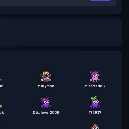
16
M1llymoo
MissMarie17
ock
Dti_lover2008
173637