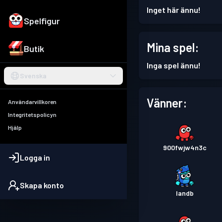
Inget här ännu!
Spelfigur
Mina spel:
Butik
Inga spel ännu!
Svenska
Vänner:
Användarvillkoren
Integritetspolicyn
Hjälp
900fwjw4n3c
Logga in
Skapa konto
Iandb