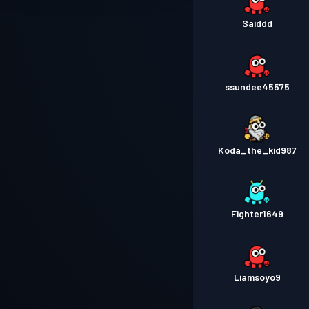
Saiddd
ssundee45575
Koda_the_kid987
Fighter1649
Liamsoyo9