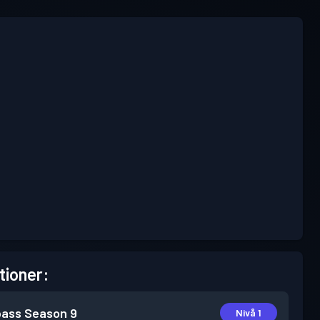
tioner:
pass
Season 9
Nivå 1