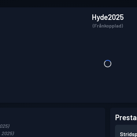
Hyde2025
(Frånkopplad)
Presta
2025)
 2025)
Strids