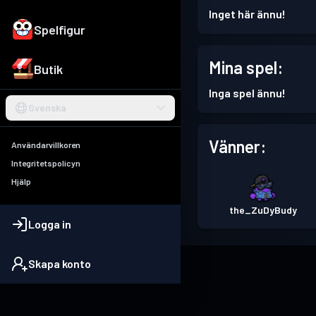
Inget här ännu!
Spelfigur
Mina spel:
Butik
Inga spel ännu!
Svenska
Vänner:
Användarvillkoren
Integritetspolicyn
Hjälp
the_ZuDyBudy
Logga in
Skapa konto