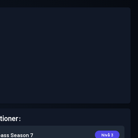
tioner:
pass
Season 7
Nivå 3