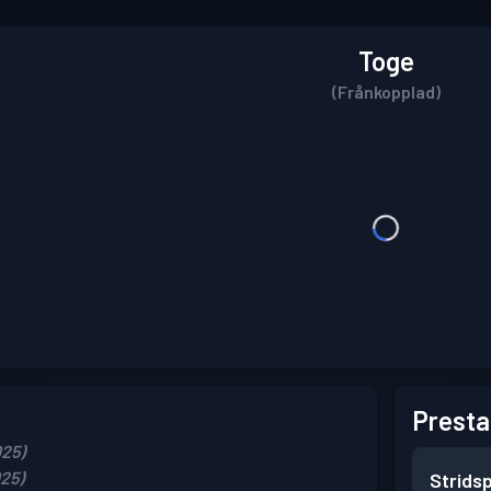
Toge
(Frånkopplad)
Presta
025)
025)
Strids