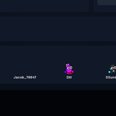
Jacob_76647
Dill
SSun