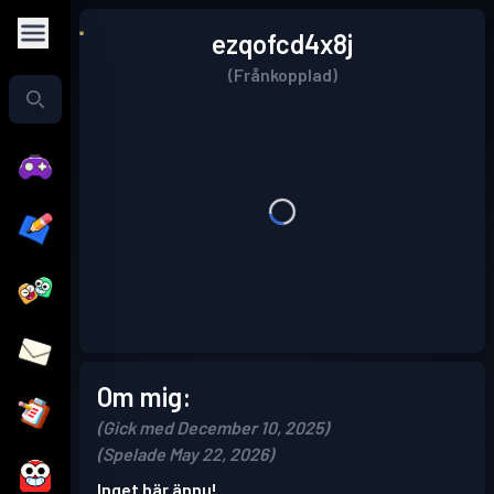
ezqofcd4x8j
(Frånkopplad)
Om mig:
(Gick med December 10, 2025)
(Spelade May 22, 2026)
Inget här ännu!