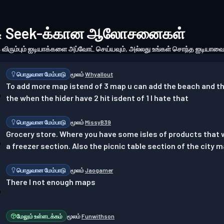
 & Seek-க்கான ஆலோசனைகள்
்க விரும்பும் ஐடியாக்களை அப்வோட் செய்யவும், அல்லது உங்கள் சொந்த ஐடியாவை ச
பொதுவான மேம்பாடு
மூலம்
Whyallout
To add more map istend of 3 map u can add the beach and th
the when the hider have 2 hit isdent of 1 I hate that
பொதுவான மேம்பாடு
மூலம்
MissyB39
Grocery store. Where you have some isles of products that we
a freezer section. Also the picnic table section of the city 
பொதுவான மேம்பாடு
மூலம்
Jaogamer
There I not enough maps
மேலும் உள்ளடக்கம்
மூலம்
Funwithson