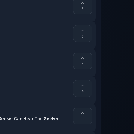
5
5
5
4
 Seeker Can Hear The Seeker
1