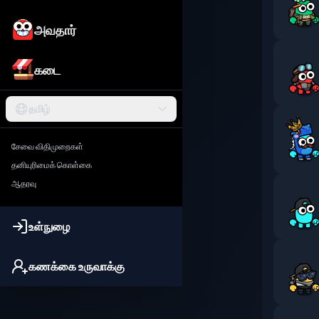
அவதார்
கடை
தமிழ்
சேவை விதிமுறைகள்
தனியுரிமைக் கொள்கை
ஆதரவு
உள்நுழை
கணக்கை உருவாக்கு