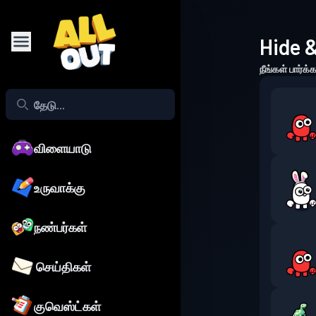
Hide
நீங்கள் பார்க
விளையாடு
உருவாக்கு
நண்பர்கள்
செய்திகள்
குவெஸ்ட்கள்