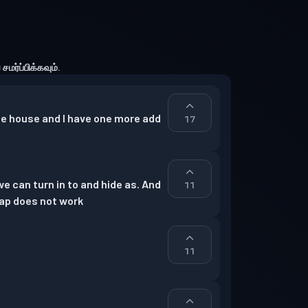
மர்ப்பிக்கவும்.
e house and I have one more add 
17
 can turn in to and hide as. And 
11
map does not work
11