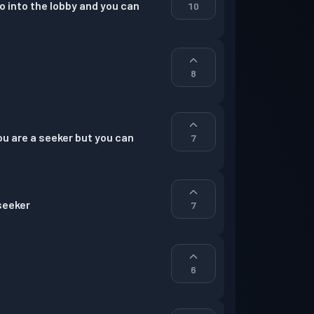
into the lobby and you can 
10
8
u are a seeker but you can 
7
 seeker
7
6