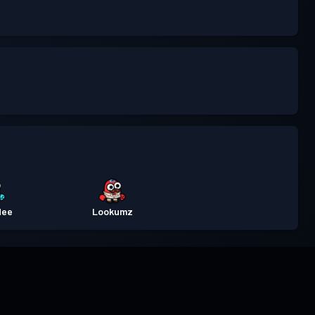
dee
Lookumz