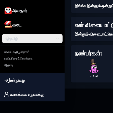
இங்கே இன்னும் ஒன்று
அவதார்
என் விளையாட்ட
கடை
இன்னும் விளையாட்டுக
தமிழ்
நண்பர்கள்:
சேவை விதிமுறைகள்
தனியுரிமைக் கொள்கை
ஆதரவு
Jake
உள்நுழை
கணக்கை உருவாக்கு