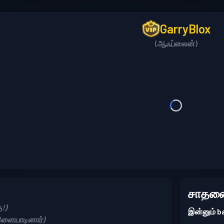
GarryBlox
(ஆஃப்லைன்)
சாதனை
!)
இன்னும் 
விளையாடினார்)