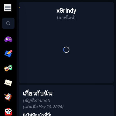
xGrindy
(ออฟไลน์)
เกี่ยวกับฉัน:
(บัญชีเก่ามาก!)
(เล่นเมื่อ May 20, 2026)
ยังไม่มีอะไรที่นี่!