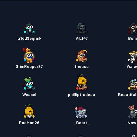
Battle 
แบตเท
Battle 
tr1dd9eqrmk
ViL147
Bum
แบตเท
GrimReaper97
theacc
Wale
แบตเท
Weasel
philliptrudeau
Beautiful
PacMan26
_Bcart_
_Now