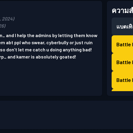
ความสำ
2, 2024)
26)
แบตเท
in_ and I help the admins by letting them know
hem abt ppl who swear, cyberbully or just ruin
Battle 
so don’t let me catch u doing anything bad!
urp_ and kamer is absolutely goated!
Battle 
Battle 
Battle 
Battle 