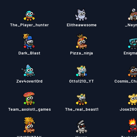
The_Player_hunter
Elitheawesome
_Ney
Dark_Blast
Pizza_ninja
Enigm
Zev4overl0rd
Otto1210_YT
Cosmis_Ch
Team_axolotl_games
The_real_beast1
Jose260