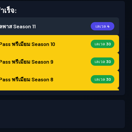
เร็จ:
ิลพาส
Season 11
เลเวล 4
Pass พรีเมียม
Season 10
เลเวล 30
Pass พรีเมียม
Season 9
เลเวล 30
Pass พรีเมียม
Season 8
เลเวล 30
Pass พรีเมียม
Season 7
เลเวล 30
Pass พรีเมียม
Season 6
เลเวล 30