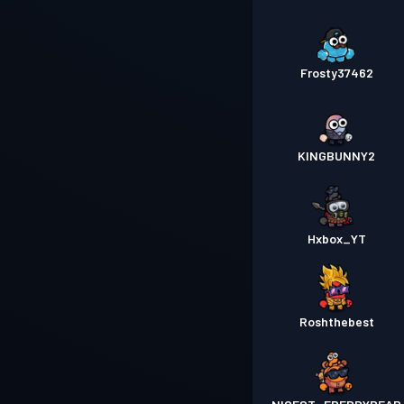
Frosty37462
KINGBUNNY2
Hxbox_YT
Roshthebest