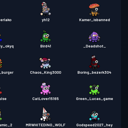
erlako
yh12
Kamer_isbanned
nly_okyq
Bird41
_Deadshot_
_burger
Chaos_King3000
Boring_bezerk304
ulse
CatLover15165
Green_Lucas_game
amic_2
MRWHITEDINO_WOLF
Godspeed2027_hey