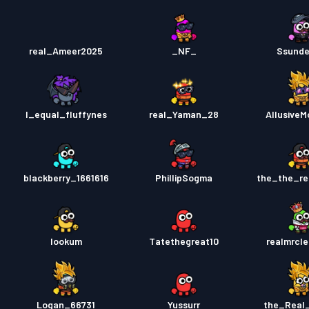
real_Ameer2025
_NF_
Ssund
I_equal_fluffynes
real_Yaman_28
AllusiveM
blackberry_1661616
PhillipSogma
the_the_r
lookum
Tatethegreat10
realmrcl
Logan_66731
Yussurr
the_Real