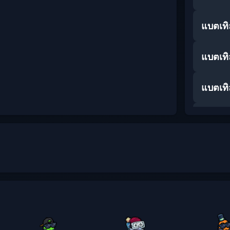
แบตเท
แบตเท
แบตเท
แบตเท
แบตเท
แบตเท
แบตเท