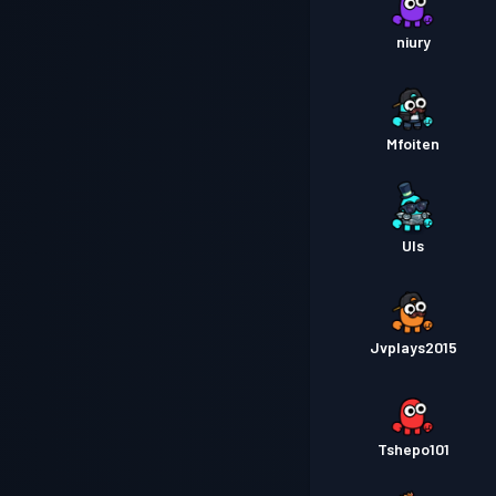
niury
Mfoiten
Uls
Jvplays2015
Tshepo101