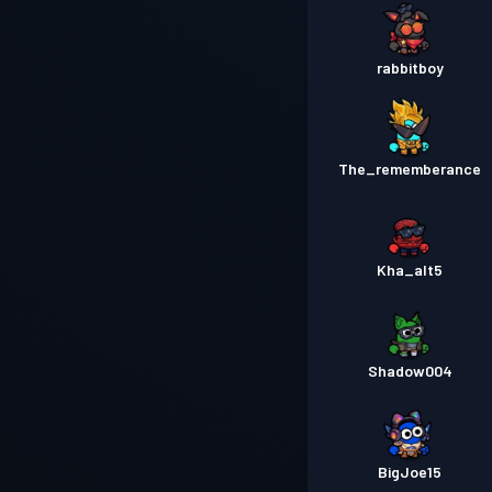
rabbitboy
The_rememberance
Kha_alt5
Shadow004
BigJoe15