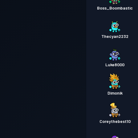
Boss_Boombastic
Thecyan2232
Luke8000
Dimonik
Coreythebest10