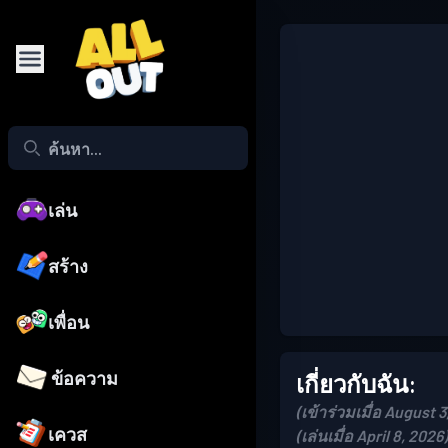
เล่น
สร้าง
เพื่อน
ข้อความ
เกี่ยวกับฉัน:
(เข้าร่วมเมื่อ August 3
เควส
(เล่นเมื่อ April 8, 2026)