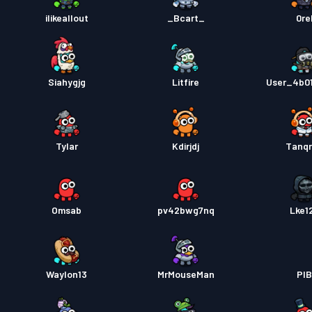
แบตเท
ilikeallout
_Bcart_
0re
แบตเท
Siahygjg
Litfire
User_4b0
Tylar
Kdirjdj
Tanq
Omsab
pv42bwg7nq
Lke1
Waylon13
MrMouseMan
PI