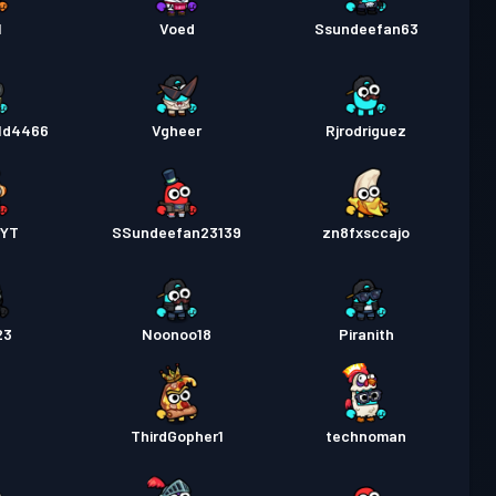
ิลพาส
Season 2
เลเวล 20
l
Voed
Ssundeefan63
ิลพาส
Season 1
เลเวล 6
1d4466
Vgheer
Rjrodriguez
rYT
SSundeefan23139
zn8fxsccajo
23
Noonoo18
Piranith
B
ThirdGopher1
technoman