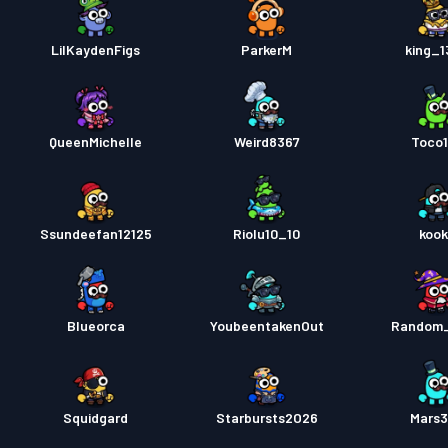
LilKaydenFigs
ParkerM
king_1
QueenMichelle
Weird8367
Toco
Ssundeefan12125
Riolu10_10
koo
Blueorca
YoubeentakenOut
Random
Squidgard
Starbursts2O26
Mars