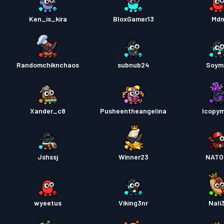
Ken_is_kira
BloxGamer13
Md
Randomchiknchaos
subnub24
Soym
Xander_c8
Pusheentheangelina
Icopy
Jshssj
Winner23
NATO
wyeetus
Viking3nr
Nali