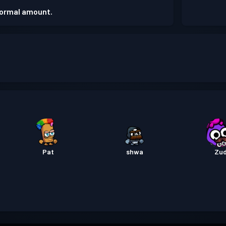
 normal amount.
Pat
shwa
Zu