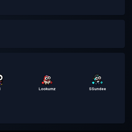
d
Lookumz
SSundee