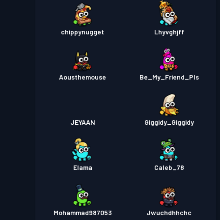
chippynugget
Lhyvghjff
Aousthemouse
Be_My_Friend_Pls
JEYAAN
Giggidy_Giggidy
Elama
Caleb_78
Mohammad987053
Jwuchdhhchc