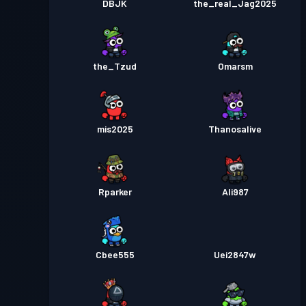
DBJK
the_real_Jag2025
the_Tzud
Omarsm
mis2025
Thanosalive
Rparker
Ali987
Cbee555
Uei2847w