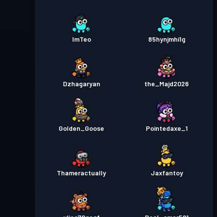
ImTeo
85hynjmhi1g
Dzhagaryan
the_Majd2026
Golden_Goose
Pointedaxe_1
Thameractually
Jaxfantoy