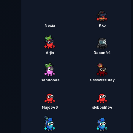
Nexia
Kko
Arjin
Dason44
Sandonaa
SssswssSlay
Majd546
skibbidi154