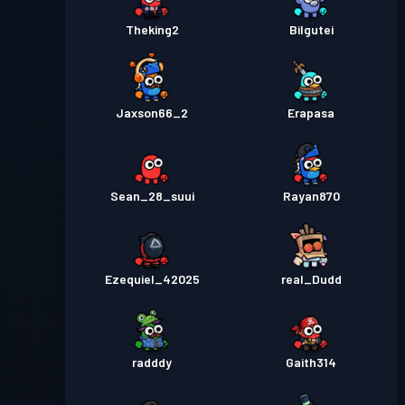
Theking2
Bilgutei
Jaxson66_2
Erapasa
Sean_28_suui
Rayan870
Ezequiel_42025
real_Dudd
radddy
Gaith314