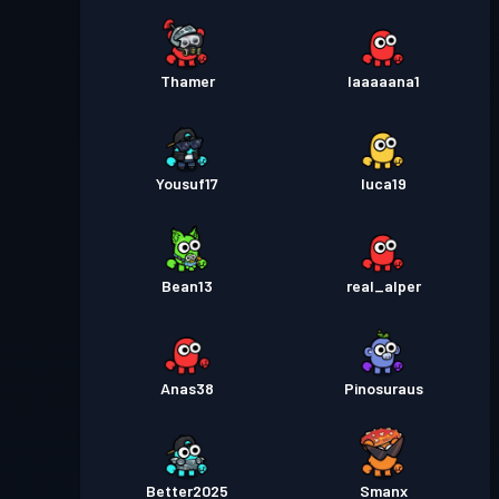
Thamer
laaaaana1
Yousuf17
luca19
Bean13
real_alper
Anas38
Pinosuraus
Better2025
Smanx