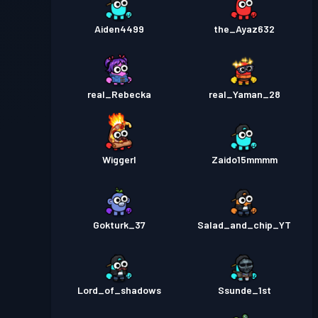
Aiden4499
the_Ayaz632
real_Rebecka
real_Yaman_28
Wiggerl
Zaido15mmmm
Gokturk_37
Salad_and_chip_YT
Lord_of_shadows
Ssunde_1st