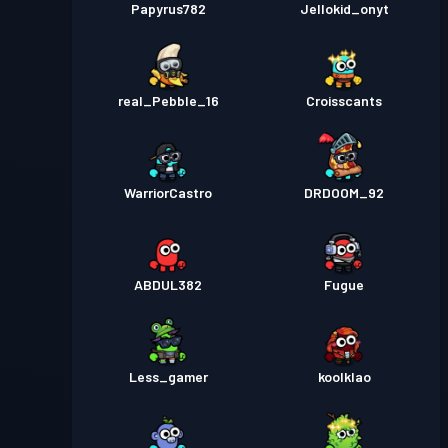
Papyrus782
Jellokid_onyt
real_Pebble_16
Croisscants
WarriorCastro
DRDOOM_92
ABDUL382
Fugue
Less_gamer
koolklao