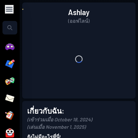
Ashlay
(ออฟไลน์)
เกี่ยวกับฉัน:
(เข้าร่วมเมื่อ October 18, 2024)
(เล่นเมื่อ November 1, 2025)
ยังไม่มีอะไรที่นี่!