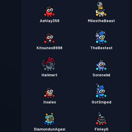
Ashlay356
MilestheBeast
Kitsunes8998
TheBestest
Halimert
Sorenekd
itsalex
GotSniped
DiamondunAgasi
FinleyG