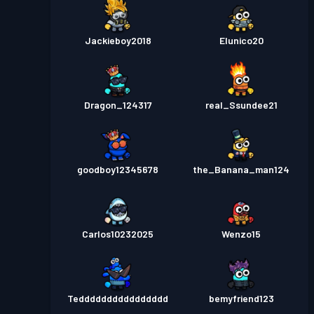
Jackieboy2018
Elunico20
Dragon_124317
real_Ssundee21
goodboy12345678
the_Banana_man124
Carlos10232025
Wenzo15
Tedddddddddddddddd
bemyfriend123