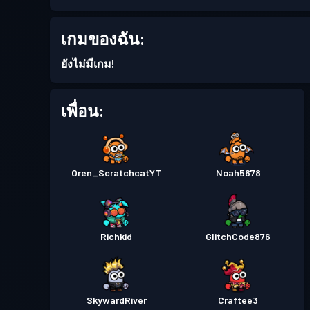
Battle Pass พรีเมียม
Season 7
เกมของฉัน:
แบตเทิลพาส
Season 6
ยังไม่มีเกม!
แบตเทิลพาส
Season 5
เพื่อน:
แบตเทิลพาส
Season 4
Oren_ScratchcatYT
Noah5678
แบตเทิลพาส
Season 3
แบตเทิลพาส
Season 2
Richkid
GlitchCode876
แบตเทิลพาส
Season 1
SkywardRiver
Craftee3