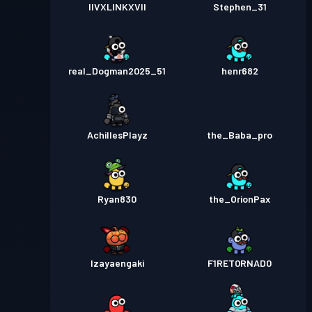
IIVXLINKXVII
Stephen_31
real_Dogman2025_51
henr682
AchillesPlayz
the_Baba_pro
Ryan830
the_OrionPax
Izayaengaki
F1RET0RNAD0