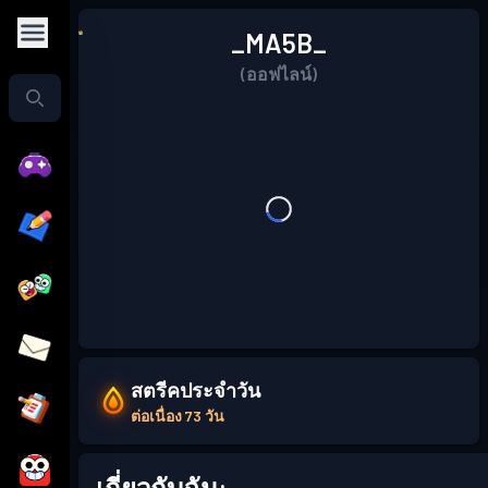
_MA5B_
(ออฟไลน์)
สตรีคประจำวัน
ต่อเนื่อง 73 วัน
เกี่ยวกับฉัน: