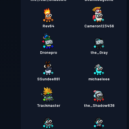
Rev64
Cameron123456
Dronepro
the_Gray
SSundee891
michaeleee
Trackmaster
the_Shadow636