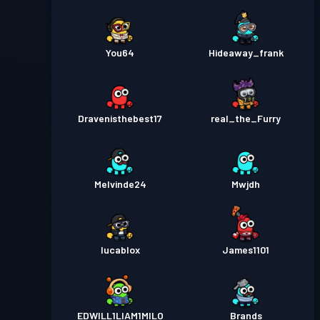
You64
Hideaway_frank
Dravenisthebest17
real_the_Furry
Melvinde24
Mwjdh
lucablox
James1101
EDWILL1LIAM1MILO
Brands