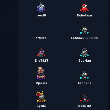
ives16
RobotWar
Yrdueb
Lennox20252025
Elie3823
GeeMan
Rjakins
Ash9284
Cyta3
joseDiaz