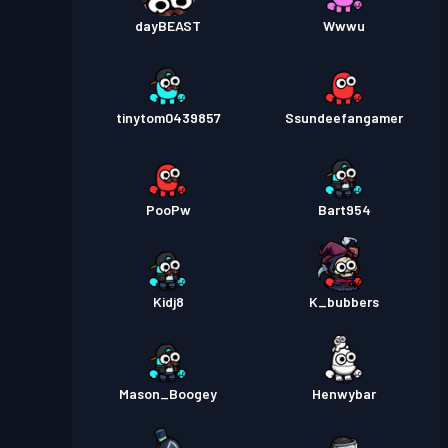
dayBEAST
Wwwu
tinytom0439857
Ssundeefangamer
PooPw
Bart954
Kidj8
K_bubbers
Mason_Boogey
Henwybar