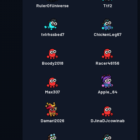
RulerOfUniverse
Ttf2
tvlrhssbed7
ChickenLeg67
Boody2018
Racer46156
Max307
Apple_64
Damari2026
DJinaDJcowinab