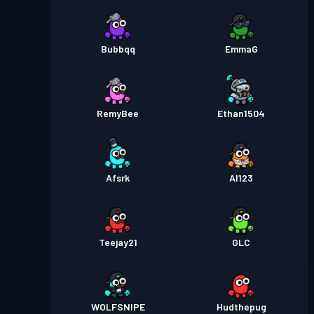
Bubbqq
EmmaG
RemyBee
Ethan1504
Afsrk
Al123
Teejay21
GLC
WOLFSNIPE
Hudthepug