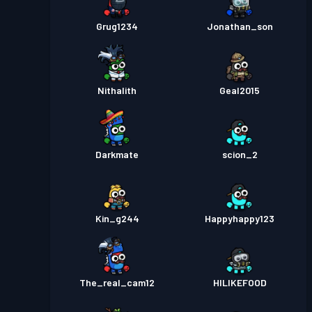
Grug1234
Jonathan_son
Nithalith
Geal2015
Darkmate
scion_2
Kin_g244
Happyhappy123
The_real_cam12
HILIKEFOOD