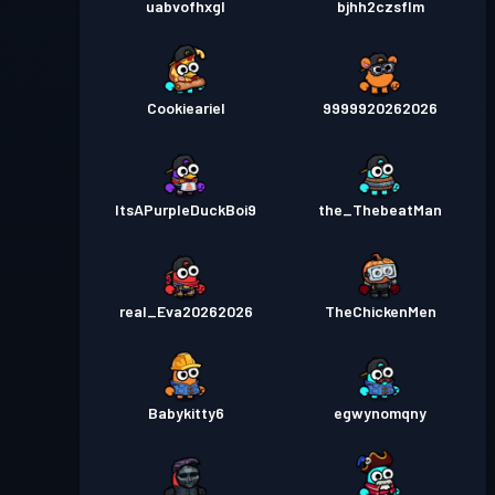
uabvofhxgl
bjhh2czsflm
Cookieariel
9999920262026
ItsAPurpleDuckBoi9
the_ThebeatMan
real_Eva20262026
TheChickenMen
Babykitty6
egwynomqny