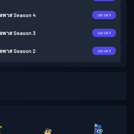
ิลพาส
Season 4
เลเวล 1
ิลพาส
Season 3
เลเวล 1
ิลพาส
Season 2
เลเวล 1
ิลพาส
Season 1
เลเวล 1