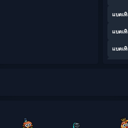
แบตเท
แบตเท
แบตเท
แบตเท