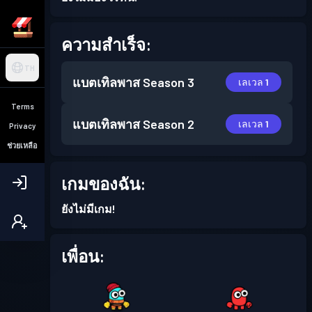
ความสำเร็จ:
TH
แบตเทิลพาส
Season 3
เลเวล 1
Terms
แบตเทิลพาส
Season 2
เลเวล 1
Privacy
ช่วยเหลือ
เกมของฉัน:
ยังไม่มีเกม!
เพื่อน: