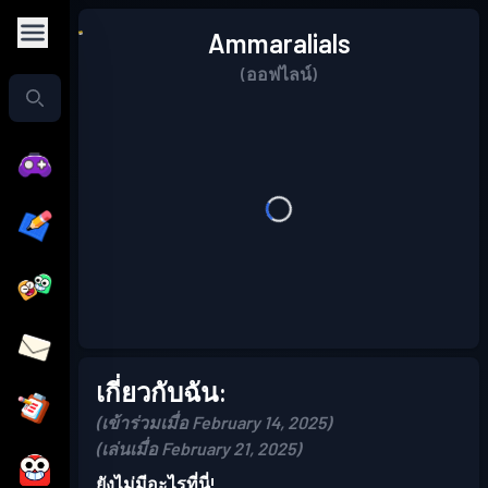
Ammaralials
(ออฟไลน์)
เกี่ยวกับฉัน:
(เข้าร่วมเมื่อ February 14, 2025)
(เล่นเมื่อ February 21, 2025)
ยังไม่มีอะไรที่นี่!