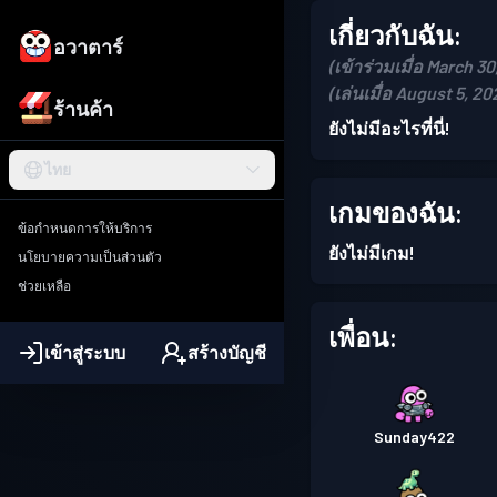
เกี่ยวกับฉัน:
อวาตาร์
(เข้าร่วมเมื่อ March 30
(เล่นเมื่อ August 5, 20
ร้านค้า
ยังไม่มีอะไรที่นี่!
ไทย
เกมของฉัน:
ข้อกำหนดการให้บริการ
ยังไม่มีเกม!
นโยบายความเป็นส่วนตัว
ช่วยเหลือ
เพื่อน:
เข้าสู่ระบบ
สร้างบัญชี
Sunday422