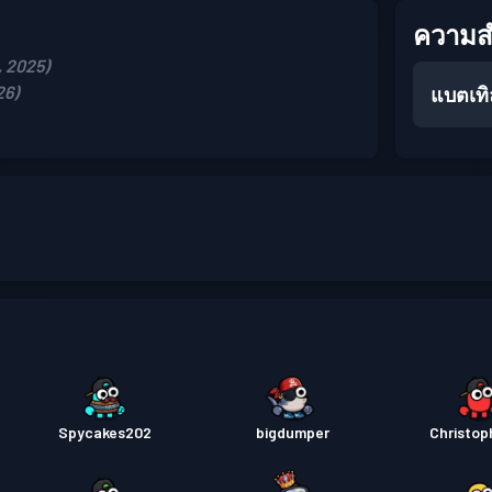
ความสำ
, 2025)
26)
แบตเท
Spycakes202
bigdumper
Christop