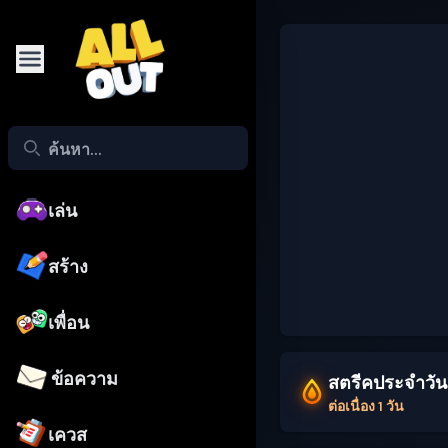
เล่น
สร้าง
เพื่อน
ข้อความ
สตรีคประจำวัน
ต่อเนื่อง 1 วัน
เควส