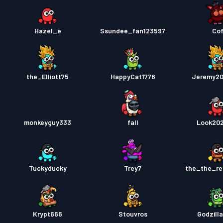
Hazel_e
Ssundee_fan123597
Co
the_Elliott75
HappyCat1776
Jeremy2
monkeyguy333
fall
Look20
Tuckyducky
Trey7
the_the_r
Krypt666
Stouvros
Godzill