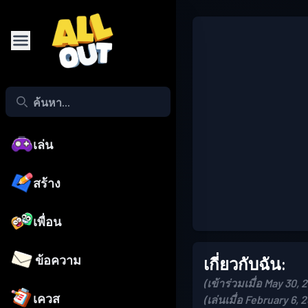
เล่น
สร้าง
เพื่อน
ข้อความ
เกี่ยวกับฉัน:
(เข้าร่วมเมื่อ May 30, 
เควส
(เล่นเมื่อ February 6, 