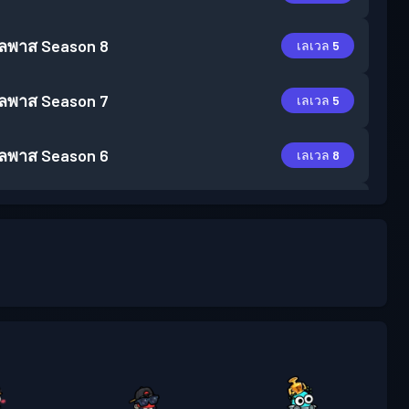
ิลพาส
Season 8
เลเวล 5
ิลพาส
Season 7
เลเวล 5
ิลพาส
Season 6
เลเวล 8
ิลพาส
Season 5
เลเวล 3