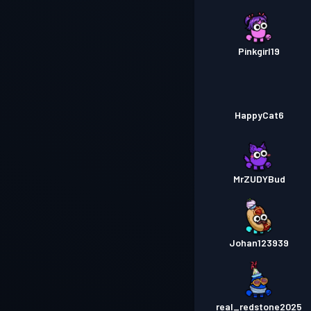
Pinkgirl19
HappyCat6
MrZUDYBud
Johan123939
real_redstone2025