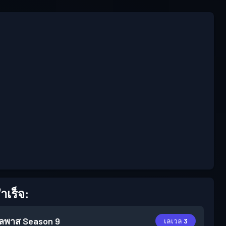
เร็จ:
ิลพาส
Season 9
เลเวล 3