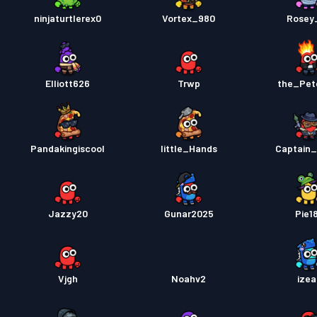
ninjaturtlerex0
Vortex_980
Rosey
Elliott626
Trwp
the_Pet
Pandakingiscool
little_Hands
Captain
Jazzy20
Gunar2025
Pie1
Vjgh
Noahv2
izea