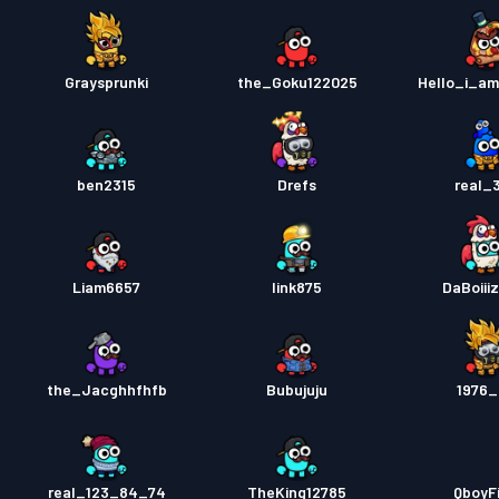
Graysprunki
the_Goku122025
Hello_i_a
ben2315
Drefs
real_
Liam6657
link875
DaBoiii
the_Jacghhfhfb
Bubujuju
1976
real_123_84_74
TheKing12785
QboyFi