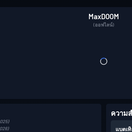
MaxDOOM
(ออฟไลน์)
ความสำ
2025)
2026)
แบตเท