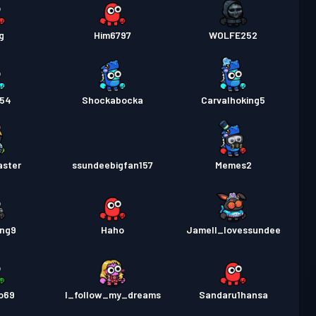
g
Him6797
WOLFE252
954
Shockabocka
Carvalhoking5
aster
ssundeebigfan157
Memes2
ing9
Haho
Jamell_lovessundee
o69
I_follow_my_dreams
Sandaru1hansa