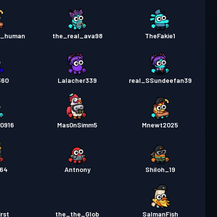
m_human
the_real_ava98
TheFakie1
360
Lalacher339
real_SSundeefan39
z0916
Mas0nSimm5
Mnewt2025
_64
Antnony
Shiloh_19
rst
the_the_Glob
SalmanFish