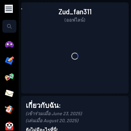
Zud_fan311
(ออฟไลน์)
เกี่ยวกับฉัน:
(เข้าร่วมเมื่อ June 23, 2025)
(เล่นเมื่อ August 20, 2025)
ยังไม่มีอะไรที่นี่!