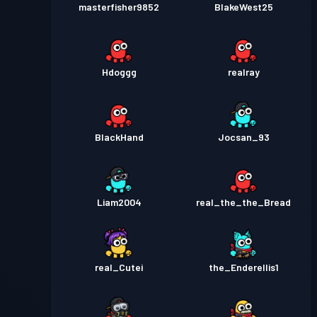
masterfisher9852
BlakeWest25
Hdoggg
realray
BlackHand
Jocsan_93
Liam2004
real_the_the_Bread
real_Cutei
the_Enderellis1