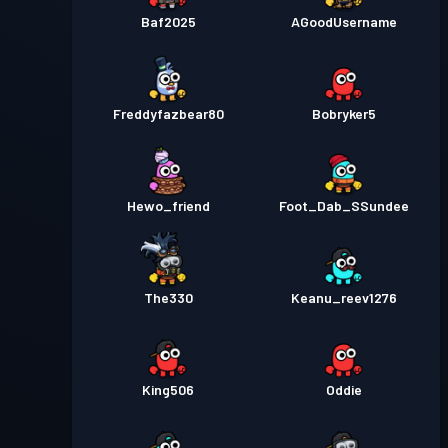
Baf2025
AGoodUsername
Freddyfazbear80
Bobryker5
Hewo_friend
Foot_Dab_SSundee
The330
Keanu_reev1276
King506
Oddie