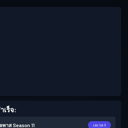
เร็จ:
ิลพาส
Season 11
เลเวล 1