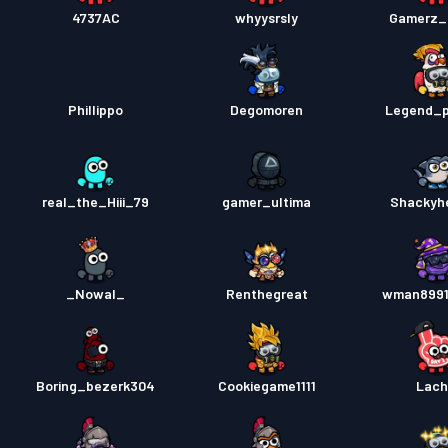
4737AC
whyysrsly
Gamerz_
Phillippo
Degomoren
Legend_
real_the_Hiii_79
gamer_ultima
Shackyh
_Nowal_
Renthegreat
wman8991
Boring_bezerk304
Cookiegame1111
Lach