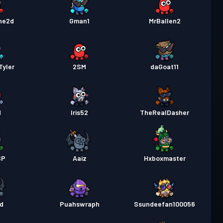
he2d
Gman1
MrBallen2
Tyler
2SM
daGoat11
M
Iris52
TheRealDasher
SP
Aaiz
Hxboxmaster
d
Puahswraph
Ssundeefan100056