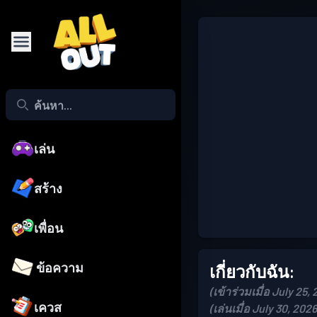
เล่น
สร้าง
เพื่อน
ข้อความ
เกี่ยวกับฉัน:
(เข้าร่วมเมื่อ July 25,
เควส
(เล่นเมื่อ July 30, 2026