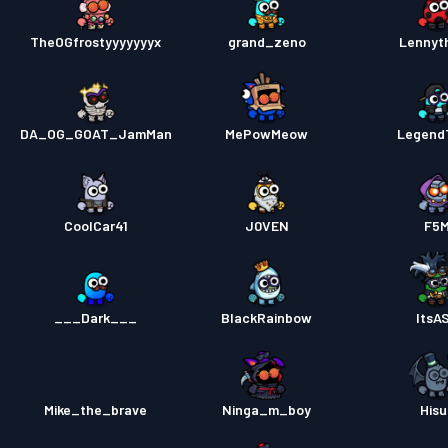
TheOGfrostyyyyyyyx
grand_zeno
Lennyt
DA_OG_GOAT_JamMan
MePowMeow
Legend
CoolCar41
J0VEN
F5
___Dark___
BlackRainbow
ItsA
Mike_the_brave
Ninga_m_boy
Hisu