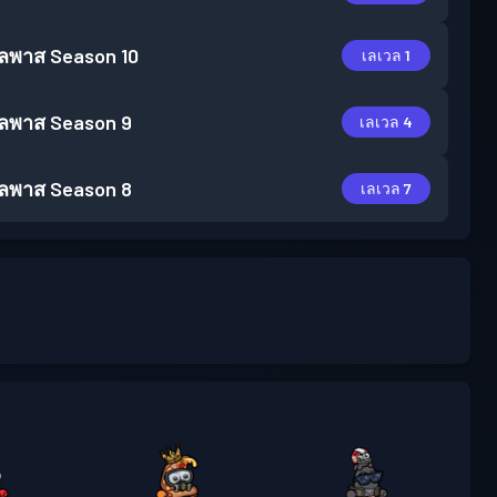
ิลพาส
Season 10
เลเวล 1
ิลพาส
Season 9
เลเวล 4
ิลพาส
Season 8
เลเวล 7