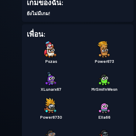
เกมของฉัน:
ยังไม่มีเกม!
เพื่อน:
Pszas
Power673
XLunarx67
MrSmifnWesn
Power6730
Ella66