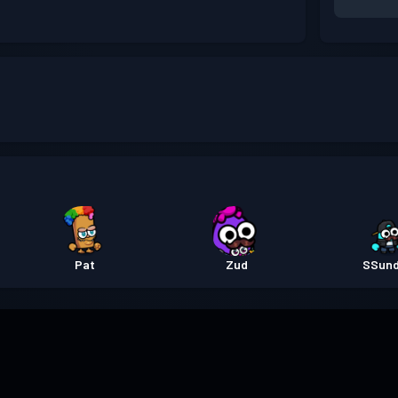
Pat
Zud
SSun