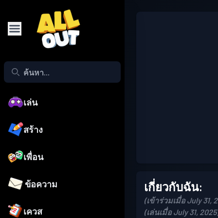
เล่น
สร้าง
เพื่อน
ข้อความ
เกี่ยวกับฉัน:
(เข้าร่วมเมื่อ July 31, 
เควส
(เล่นเมื่อ July 31, 2025