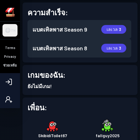
ความสำเร็จ:
แบตเทิลพาส
Season 9
เลเวล 3
TH
แบตเทิลพาส
Season 8
เลเวล 3
Terms
Privacy
ช่วยเหลือ
เกมของฉัน:
ยังไม่มีเกม!
เพื่อน:
SkibidiToilet67
fallguy2025