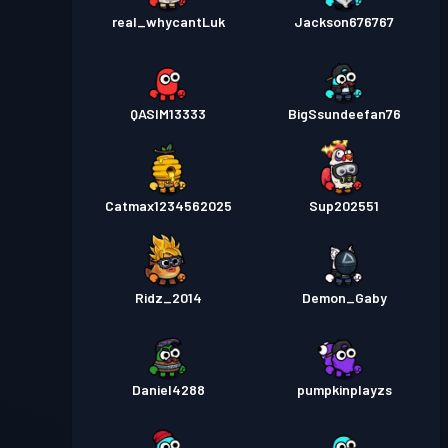
real_whycantLuk
Jackson676767
QASIM13333
BigSsundeefan76
Catmax1234562025
Sup202551
Ridz_2014
Demon_Gaby
Daniel4288
pumpkinplayzs