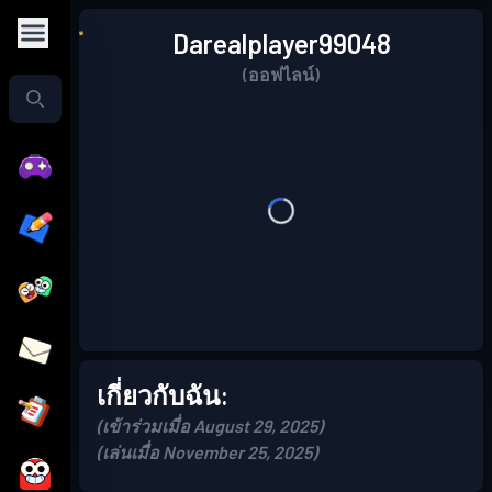
Darealplayer99048
(ออฟไลน์)
เกี่ยวกับฉัน:
(เข้าร่วมเมื่อ August 29, 2025)
(เล่นเมื่อ November 25, 2025)