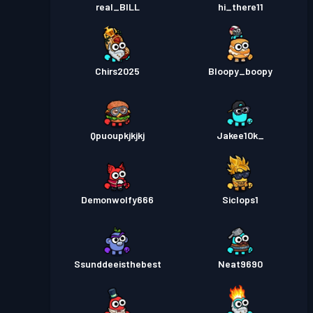
real_BILL
hi_there11
Chirs2025
Bloopy_boopy
Qpuoupkjkjkj
Jakee10k_
Demonwolfy666
Siclops1
Ssunddeeisthebest
Neat9690