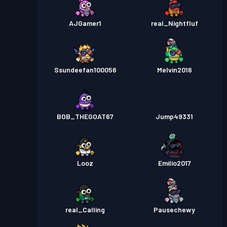
AJGamer1
real_Nightfluf
Ssundeefan100056
Melvin2016
BOB_THEGOAT67
Jump49331
Looz
Emilio2017
real_Calling
Pausechewy