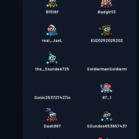
B1516f
Badgirl13
real_JaxL
Eli20252025202
the_Ssundee725
SoldiermanSoldierm
Sonic253727427io
67_1
Dash967
SSundee653657437