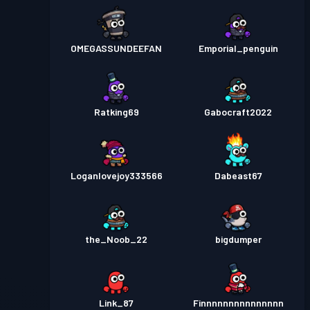
OMEGASSUNDEEFAN
Emporial_penguin
Ratking69
Gabocraft2022
Loganlovejoy333566
Dabeast67
the_Noob_22
bigdumper
Link_87
Finnnnnnnnnnnnnnn