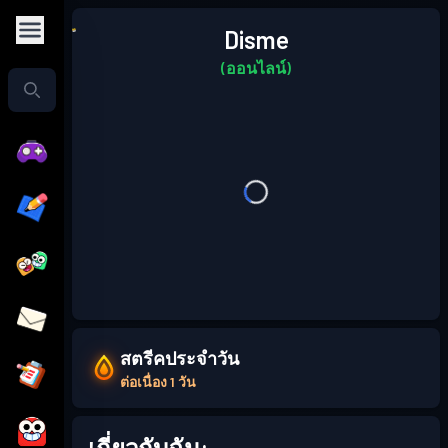
Disme
(ออนไลน์)
สตรีคประจำวัน
ต่อเนื่อง 1 วัน
เกี่ยวกับฉัน: