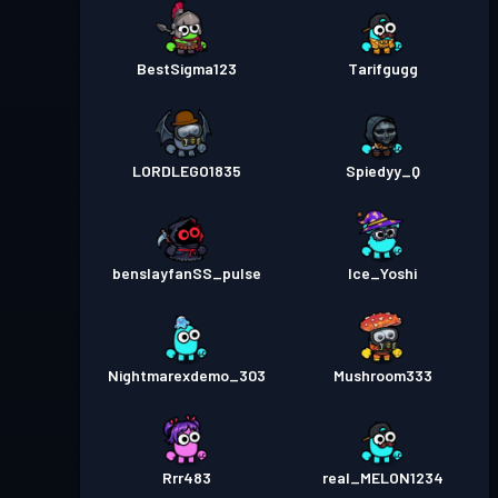
BestSigma123
Tarifgugg
LORDLEGO1835
Spiedyy_Q
benslayfanSS_pulse
Ice_Yoshi
Nightmarexdemo_303
Mushroom333
Rrr483
real_MELON1234