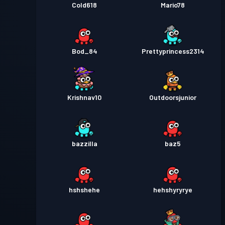
Cold618
Mario78
Bod_84
Prettyprincess2314
Krishnav10
Outdoorsjunior
bazzilla
baz5
hshshehe
hehshyryrye