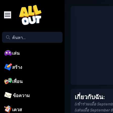
เล่น
สร้าง
เพื่อน
ข้อความ
เกี่ยวกับฉัน:
(เข้าร่วมเมื่อ Septemb
เควส
(เล่นเมื่อ September 8