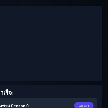
เร็จ:
ิลพาส
Season 9
เลเวล 1