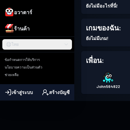
ยังไม่มีอะไรที่นี่!
อวาตาร์
เกมของฉัน:
ร้านค้า
ยังไม่มีเกม!
ไทย
เพื่อน:
ข้อกำหนดการให้บริการ
นโยบายความเป็นส่วนตัว
ช่วยเหลือ
John564822
เข้าสู่ระบบ
สร้างบัญชี