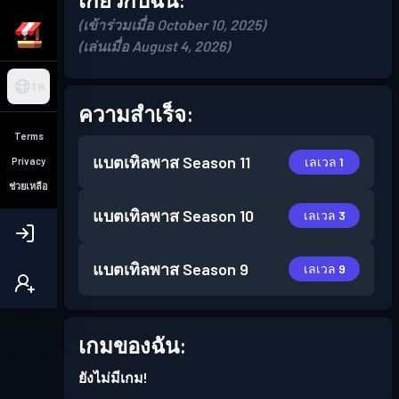
(เข้าร่วมเมื่อ October 10, 2025)
(เล่นเมื่อ August 4, 2026)
TH
ความสำเร็จ:
Terms
แบตเทิลพาส
Season 11
เลเวล 1
Privacy
ช่วยเหลือ
แบตเทิลพาส
Season 10
เลเวล 3
แบตเทิลพาส
Season 9
เลเวล 9
เกมของฉัน:
ยังไม่มีเกม!