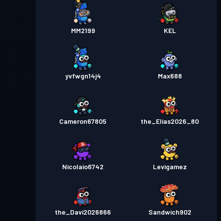
MM2199
KEL
yvfwgn14j4
Max688
Cameron67805
the_Elias2026_80
Nicolaio6742
Levigamez
the_Davi2026866
Sandwich902