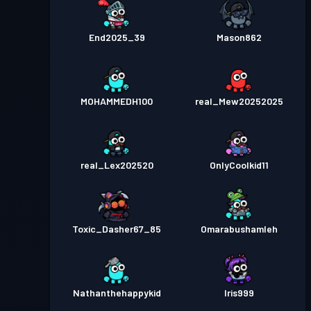
End2025_39
Mason862
MOHAMMEDH100
real_Mew20252025
real_Lex202520
OnlyCoolkid11
Toxic_Dasher67_85
Omarabushamleh
Nathanthehappykid
Iris999