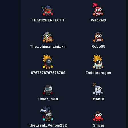
TEAMI2PERFECFT
Wildkai9
The_chimanzini_kin
Robo95
6767676767676799
Endeardragon
Chief_mild
MahBi
the_real_Venom292
Shivaj