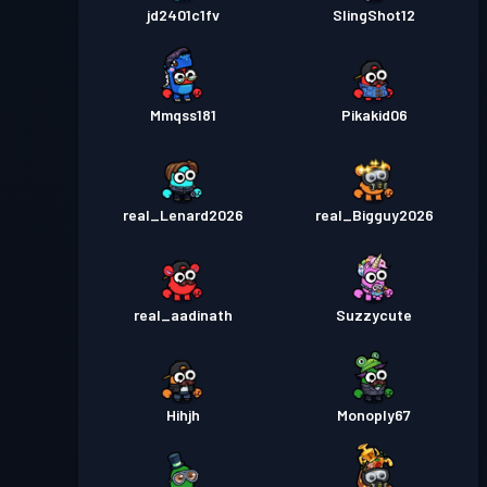
jd2401c1fv
SlingShot12
Mmqss181
Pikakid06
real_Lenard2026
real_Bigguy2026
real_aadinath
Suzzycute
Hihjh
Monoply67