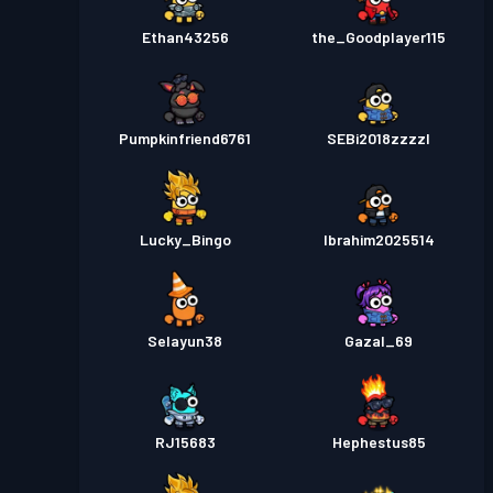
Ethan43256
the_Goodplayer115
Pumpkinfriend6761
SEBi2018zzzzI
Lucky_Bingo
Ibrahim2025514
Selayun38
Gazal_69
RJ15683
Hephestus85