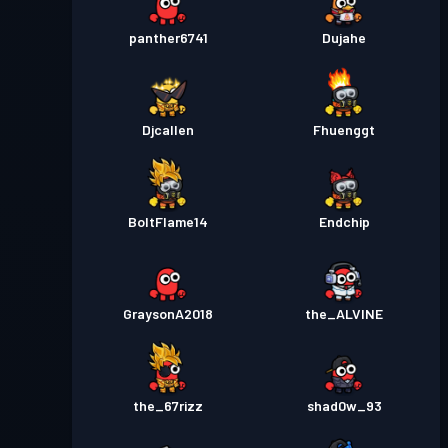
panther6741
Dujahe
Djcallen
Fhuenggt
BoltFlame14
Endchip
GraysonA2018
the_ALVINE
the_67rizz
shad0w_93