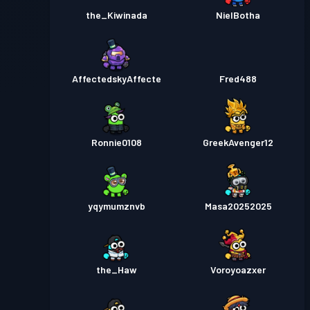
the_Kiwinada
NielBotha
AffectedskyAffecte
Fred488
Ronnie0108
GreekAvenger12
yqymumznvb
Masa20252025
the_Haw
Voroyoazxer