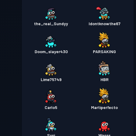
the_real_Sundyy
Idontknowthe67
Doom_slayer430
PARSAKING
Lime75749
HBR
Carlo5
Martiperfecto
Sysj
Wasss