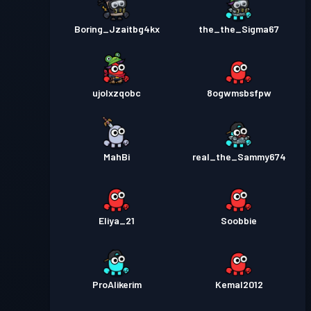
Boring_Jzaitbg4kx
the_the_Sigma67
ujolxzqobc
8ogwmsbsfpw
MahBi
real_the_Sammy674
Eliya_21
Soobbie
ProAlikerim
Kemal2012