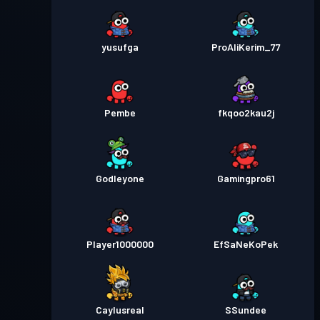
yusufga
ProAliKerim_77
Pembe
fkqoo2kau2j
Godleyone
Gamingpro61
Player1000000
EfSaNeKoPek
Caylusreal
SSundee