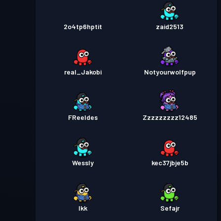
2o4tp6hptit
zaid2513
real_Jakobi
Notyourwolfpup
FReeldes
Zzzzzzzzz12485
Wessly
kec37jbje5b
Ikk
Sefajr