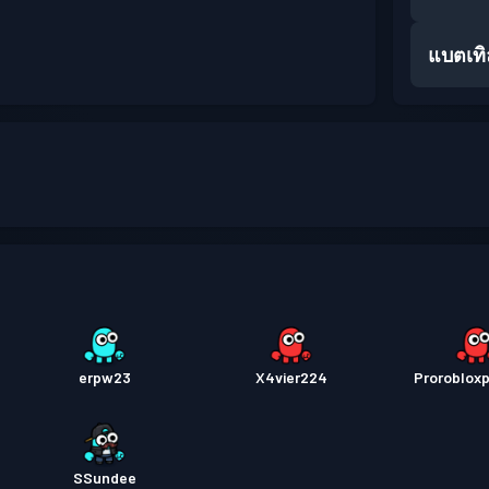
แบตเท
erpw23
X4vier224
Prorobloxp
SSundee