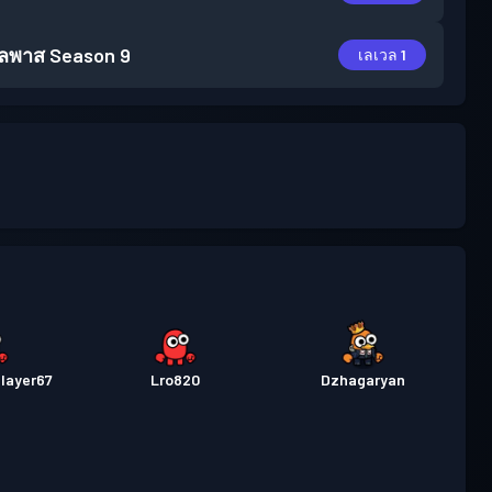
ิลพาส
Season 9
เลเวล 1
layer67
Lro820
Dzhagaryan